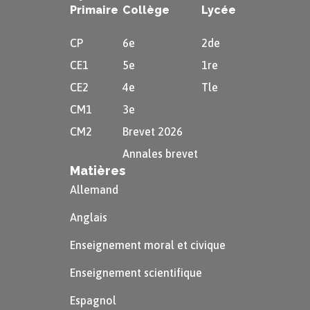
Primaire
Collège
Lycée
à résoudre un problème ; une question qui plonge
dans le doute, sans être solvable.
CP
6e
2de
CE1
5e
1re
CE2
4e
Tle
Citations
CM1
3e
CM2
Brevet 2026
« Il me semble du moins, Hippias, que ta
conversation et la sienne ne m’ont point été
Annales brevet
Matières
inutiles, puisque je crois y avoir appris le sens du
Allemand
proverbe : les belles choses sont difficiles. »
Anglais
Enseignement moral et civique
Enseignement scientifique
Espagnol