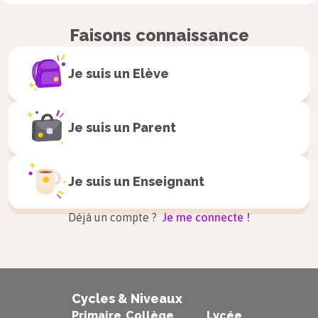
Citations
Faisons connaissance
« Ce qui dépend de nous est, par sa nature même,
soumis à notre libre volonté ; nul ne peut nous
Je suis un
Elève
empêcher de le faire ni nous entraver dans notre
action. Ce qui ne dépend pas de nous est sans
Je suis un
Parent
force propre, esclave d’autrui ; une volonté
étrangère peut nous en priver. »
Je suis un
Enseignant
Déjà un compte ?
Je me connecte !
Cycles & Niveaux
Primaire
Collège
Lycée