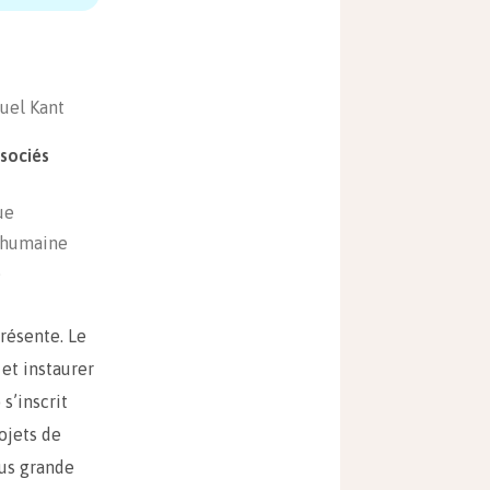
el Kant
sociés
ue
 humaine
é
résente. Le
et instaurer
s’inscrit
ojets de
lus grande