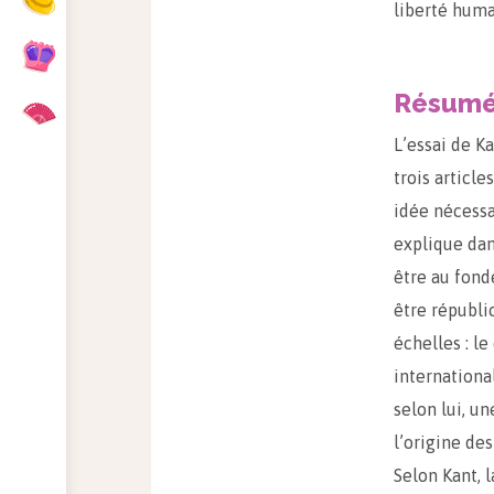
liberté huma
Résum
L’essai de K
trois articl
idée nécessai
explique da
être au fond
être républic
échelles : le
international
selon lui, u
l’origine de
Selon Kant, l