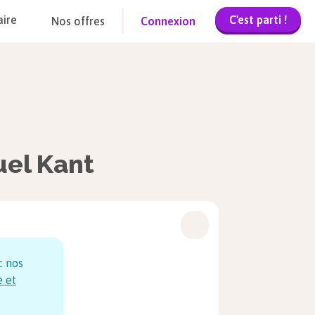
C'est parti !
aire
Nos offres
Connexion
uel Kant
c nos
e et