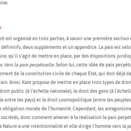
ine.
é
ant est organisé en trois parties, à savoir une première section
es définitifs, deux suppléments et un appendice. La paix est sel
re, qu’il s’agit de mettre en place, par des dispositions juridiq
ns
Vers la paix perpétuelle
. Selon lui, cette idée de paix perpét
ement de la constitution civile de chaque État, qui doit déjà d
ain. Ainsi, Kant propose de mettre en place trois types de droit
 droit public (à l’échelle nationale), le droit des gens (à l’échel
e entre les pays) et le droit cosmopolitique (entre les peuples)
ne obligation morale de l’humanité. Cependant, les antagonisme
s sociétés, donc comment amener à la réalisation la paix perpét
a Nature a une intentionnalité et elle dirige l’homme vers la pa