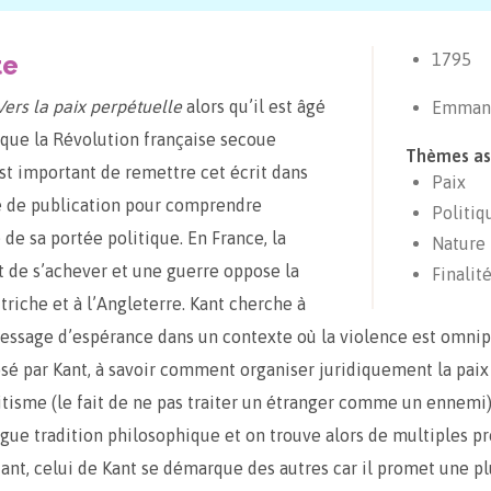
te
1795
Vers la paix perpétuelle
alors qu’il est âgé
Emmanu
 que la Révolution française secoue
Thèmes as
 est important de remettre cet écrit dans
Paix
e de publication pour comprendre
Politiq
 de sa portée politique. En France, la
Nature
t de s’achever et une guerre oppose la
Finalit
triche et à l’Angleterre. Kant cherche à
ssage d’espérance dans un contexte où la violence est omnip
é par Kant, à savoir comment organiser juridiquement la paix 
tisme (le fait de ne pas traiter un étranger comme un ennemi) 
gue tradition philosophique et on trouve alors de multiples pr
ant, celui de Kant se démarque des autres car il promet une p