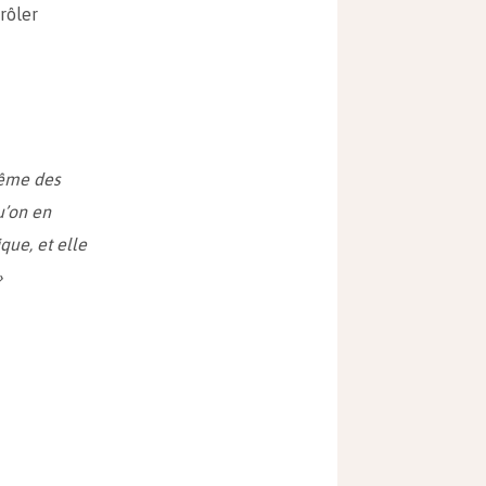
rôler
même des
u’on en
que, et elle
»