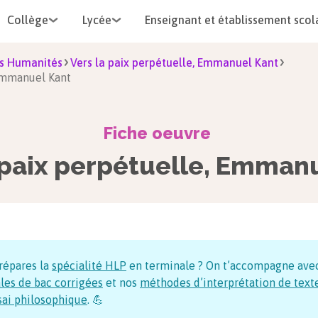
Collège
Lycée
Enseignant et établissement scol
s Humanités
Vers la paix perpétuelle, Emmanuel Kant
 Emmanuel Kant
Fiche oeuvre
 paix perpétuelle, Emman
répares la
spécialité HLP
en terminale ? On t’accompagne ave
les de bac corrigées
et nos
méthodes d’interprétation de text
sai philosophique
. 💪