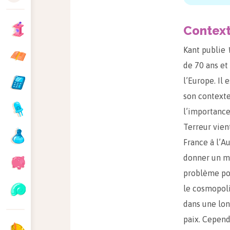
Contex
Kant publie
de 70 ans et
l’Europe. Il
son context
l’importance
Terreur vien
France à l’Au
donner un me
problème pos
le cosmopoli
dans une lon
paix. Cepend