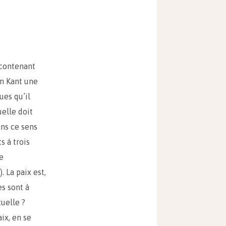
 contenant
on Kant une
ues qu’il
uelle doit
ans ce sens
s à trois
le
. La paix est,
s sont à
uelle ?
ix, en se