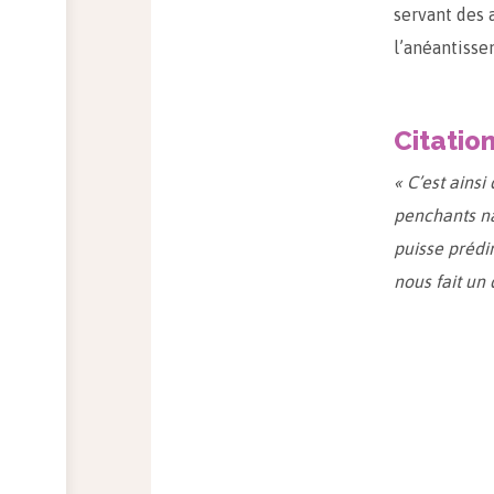
servant des 
l’anéantissem
Citatio
« C’est ains
penchants nat
puisse prédir
nous fait un