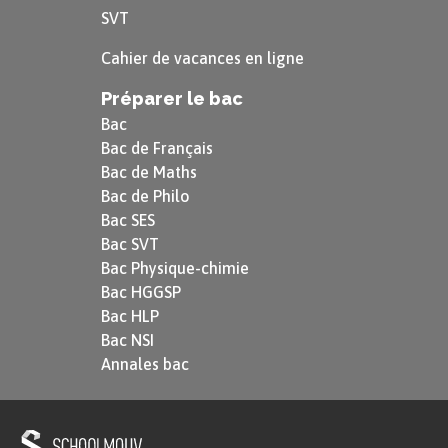
SVT
Cahier de vacances en ligne
Préparer le bac
Bac
Bac de Français
Bac de Maths
Bac de Philo
Bac SES
Bac SVT
Bac Physique-chimie
Bac HGGSP
Bac HLP
Bac NSI
Annales bac