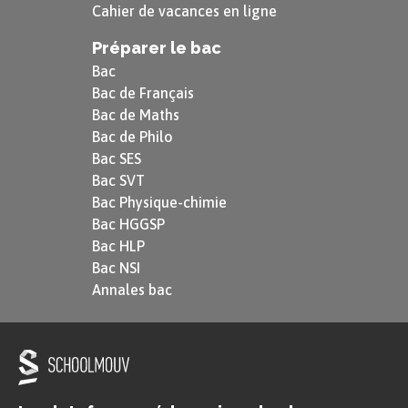
Cahier de vacances en ligne
Préparer le bac
Bac
Bac de Français
Bac de Maths
Bac de Philo
Bac SES
Bac SVT
Bac Physique-chimie
Bac HGGSP
Bac HLP
Bac NSI
Annales bac