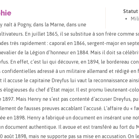
hie
Statut
Mil
 naît à Pogny, dans la Marne, dans une
ltivateurs. En juillet 1865, il se substitue à son frère comme so
rades très rapidement : caporal en 1866, sergent-major en sep
chevalier de la Légion d’honneur en 1884. Mais il doit sa célébri
yfus. En effet, c’est lui qui découvre, en 1894, le bordereau co
 confidentielles adressé à un militaire allemand et rédigé en f
 il accuse le capitaine Dreyfus lui vaut la reconnaissance ains
s élogieuses du chef d’État major. Il est promu lieutenant-colo
1897. Mais Henry ne s’est pas contenté d’accuser Dreyfus, pui
lement de fausses preuves accablant l’accusé. L’affaire du « f
e en 1898. Henry a fabriqué un document en insérant une not
un document authentique. Il avoue et est transféré au fort du 
30 août 1898, mais ne supporte pas sa mise en accusation. On l