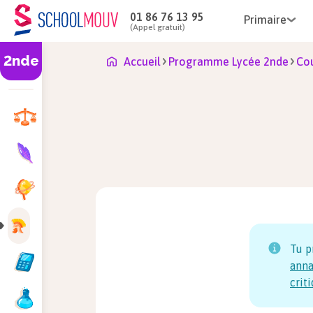
01 86 76 13 95
Primaire
(Appel gratuit)
2nde
Accueil
Programme Lycée 2nde
Cou
Tu p
anna
crit