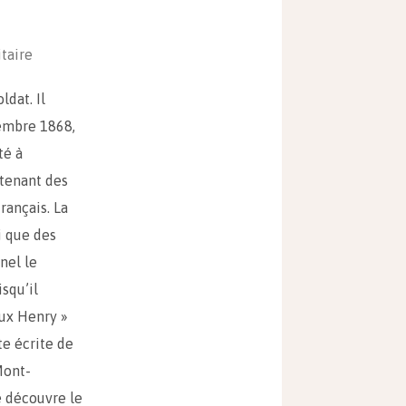
itaire
ldat. Il
tembre 1868,
té à
ntenant des
rançais. La
i que des
nel le
squ’il
aux Henry »
e écrite de
Mont-
e découvre le