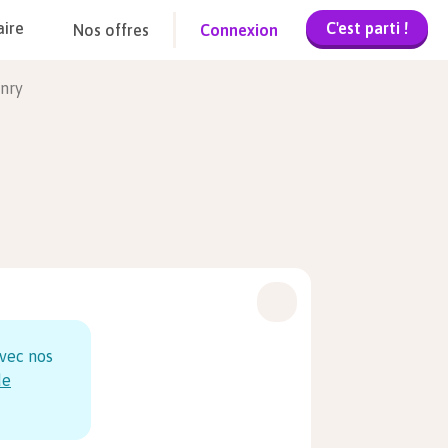
C'est parti !
aire
Nos offres
Connexion
enry
vec nos
de