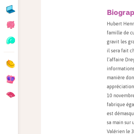
Biograp
Hubert Henry
famille de cu
gravit les g
il sera fait 
l’affaire Dre
informations
manière dont
appréciation
10 novembre 
fabrique éga
est démasqué
sa main sur 
Valérien le 