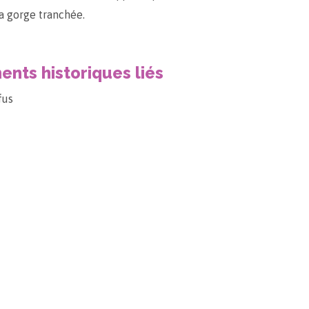
a gorge tranchée.
nts historiques liés
fus