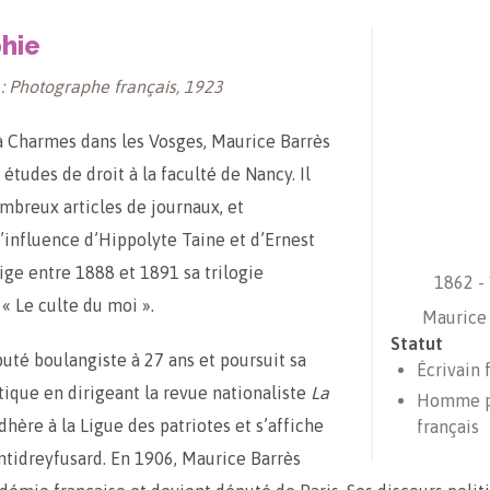
hie
 : Photographe français, 1923
 Charmes dans les Vosges, Maurice Barrès
études de droit à la faculté de Nancy. Il
mbreux articles de journaux, et
’influence d’Hippolyte Taine et d’Ernest
dige entre 1888 et 1891 sa trilogie
1862 -
 Le culte du moi ».
Maurice 
Statut
puté boulangiste à 27 ans et poursuit sa
Écrivain 
itique en dirigeant la revue nationaliste
La
Homme p
 adhère à la Ligue des patriotes et s’affiche
français
tidreyfusard. En 1906, Maurice Barrès