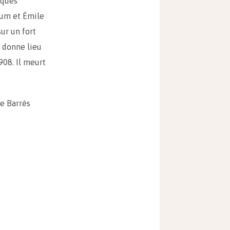
iques
lum et Émile
sur un fort
 donne lieu
908. Il meurt
e Barrès