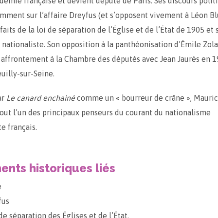
adémie française et devient député de Paris. Ses discours polit
mment sur l’affaire Dreyfus (et s’opposent vivement à Léon B
faits de la loi de séparation de l’Église et de l’État de 1905 et 
ationaliste. Son opposition à la panthéonisation d’Émile Zola
 affrontement à la Chambre des députés avec Jean Jaurès en 1
uilly-sur-Seine.
ar
Le canard enchainé
comme un « bourreur de crâne », Mauric
tout l’un des principaux penseurs du courant du nationalisme
te français.
nts historiques liés
e
fus
e séparation des Églises et de l’État.