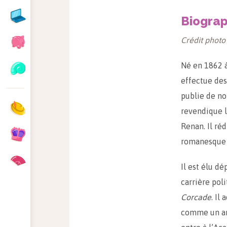
Biograp
Crédit photo
Né en 1862 à
effectue des 
publie de no
revendique l
Renan. Il ré
romanesque «
Il est élu dé
carrière pol
Corcade
. Il
comme un an