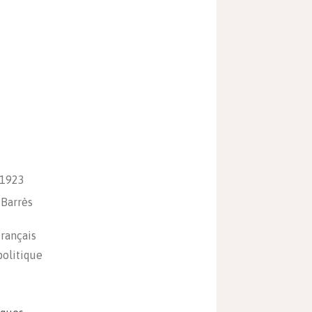
 1923
Barrès
français
olitique