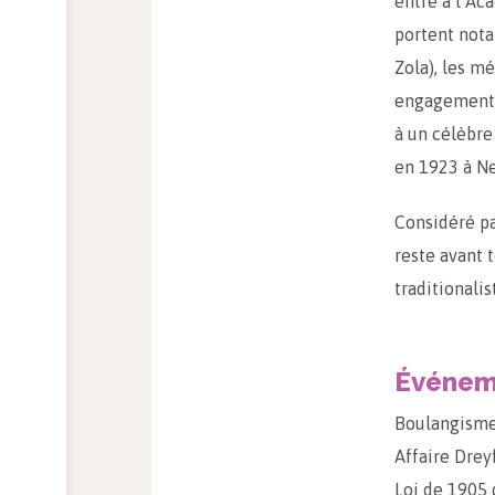
entre à l’Ac
portent nota
Zola), les mé
engagement n
à un célèbre
en 1923 à Ne
Considéré p
reste avant 
traditionalis
Événeme
Boulangism
Affaire Drey
Loi de 1905 d