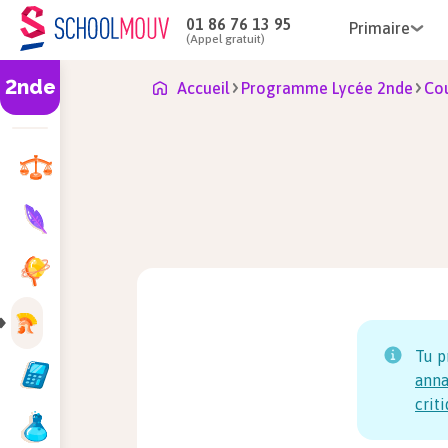
01 86 76 13 95
Primaire
(Appel gratuit)
2nde
Accueil
Programme Lycée 2nde
Cou
Tu p
anna
crit