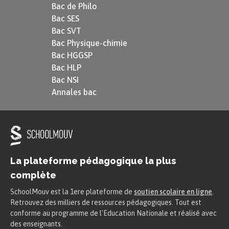
Bac de Philo
Bac SES
Bac SVT
Bac Physique-chimie
Bac HGGSP
Bac HLP
Bac NSI
Annales bac
La plateforme pédagogique la plus
complète
SchoolMouv est la 1ere plateforme de
soutien scolaire en ligne
.
Retrouvez des milliers de ressources pédagogiques. Tout est
conforme au programme de l'Education Nationale et réalisé avec
des enseignants.