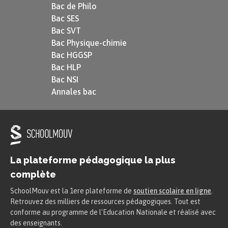
Bac de Philo
Bac SES
Bac SVT
Bac Physique-chimie
Bac HGGSP
Bac HLP
Bac NSI
Annales bac
La plateforme pédagogique la plus
complète
SchoolMouv est la 1ere plateforme de
soutien scolaire en ligne
.
Retrouvez des milliers de ressources pédagogiques. Tout est
conforme au programme de l'Education Nationale et réalisé avec
des enseignants.