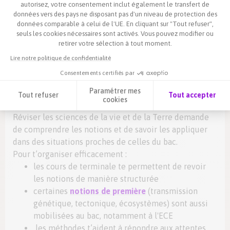
autorisez, votre consentement inclut également le transfert de
la conclusion
données vers des pays ne disposant pas d'un niveau de protection des
la clarté de la
rédaction
données comparable à celui de l'UE. En cliquant sur "Tout refuser",
seuls les cookies nécessaires sont activés. Vous pouvez modifier ou
Les erreurs les plus fréquentes
sont de répondre sans
retirer votre sélection à tout moment.
exploiter les documents, de réciter le cours sans lien
Lire notre politique de confidentialité
avec la question ou de ne pas justifier ses réponses.
Consentements certifiés par
Révise ton bac SVT 2026
Paramétrer mes
Tout refuser
Tout accepter
avec SchoolMouv
cookies
Axeptio consent
Plateforme de Gestion du Consentement : Personnalisez vos Options
Réviser les sciences de la vie et de la Terre demande
de comprendre les notions et de savoir les appliquer
Notre plateforme vous permet d'adapter et de gérer vos paramètres de 
dans des situations proches de celles du bac.
Pour t’organiser efficacement :
les cours de terminale te permettent de revoir
les notions de manière structurée
certaines
notions de première
(transmission
génétique, tectonique, écosystèmes) sont aussi
mobilisées au bac, notamment à l'ECE
les méthodes t’aident à répondre aux attentes