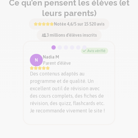
Ce qu’en pensent les élèves (et
leurs parents)
Notée 4,6/5 sur 15 520 avis
3 millions d'élèves inscrits
Nadia M
D
N
D
Parent d'élève
P
J’util
Des contenus adaptés au
enfant
programme et de qualité. Un
ans et
excellent outil de révision avec
C’est c
des cours complets, des fiches de
pour s’
révision, des quizz, flashcards etc.
aiment
Je recommande vivement le site !
ludique