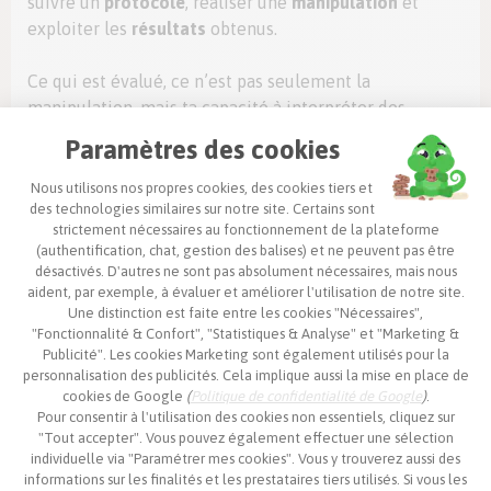
suivre un
protocole
, réaliser une
manipulation
et
exploiter les
résultats
obtenus.
Ce qui est évalué, ce n’est pas seulement la
manipulation, mais ta capacité à interpréter des
résultats, justifier une démarche et tirer une
Paramètres des cookies
conclusion. La logique de l’épreuve est détaillée dans
la
méthode de l’ECE
.
Nous utilisons nos propres cookies, des cookies tiers et
des technologies similaires sur notre site. Certains sont
Ce que les correcteurs
strictement nécessaires au fonctionnement de la plateforme
(authentification, chat, gestion des balises) et ne peuvent pas être
évaluent dans ta copie
désactivés. D'autres ne sont pas absolument nécessaires, mais nous
aident, par exemple, à évaluer et améliorer l'utilisation de notre site.
En spécialité SVT (sciences de la vie et de la Terre), les
Une distinction est faite entre les cookies "Nécessaires",
correcteurs évaluent les mêmes types de compétences
"Fonctionnalité & Confort", "Statistiques & Analyse" et "Marketing &
à l'écrit et à l'ECE :
Publicité". Les cookies Marketing sont également utilisés pour la
personnalisation des publicités. Cela implique aussi la mise en place de
la
compréhension
précise du problème posé
cookies de Google
(
Politique de confidentialité de Google
)
.
la rigueur du
vocabulaire
scientifique
utilisé
Pour consentir à l'utilisation des cookies non essentiels, cliquez sur
l’exploitation
effective des documents ou
"Tout accepter". Vous pouvez également effectuer une sélection
résultats (pas seulement leur description)
individuelle via "Paramétrer mes cookies". Vous y trouverez aussi des
informations sur les finalités et les prestataires tiers utilisés. Si vous les
la cohérence du
raisonnement
, de l’observation à