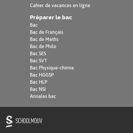
Cahier de vacances en ligne
Préparer le bac
Bac
Bac de Français
Bac de Maths
Bac de Philo
Bac SES
Bac SVT
Bac Physique-chimie
Bac HGGSP
Bac HLP
Bac NSI
Annales bac