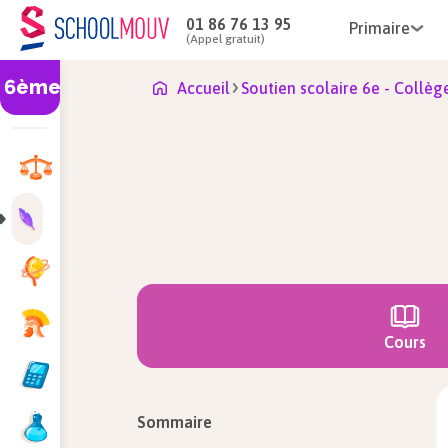
01 86 76 13 95
Primaire
(Appel gratuit)
6ème
Accueil
Soutien scolaire 6e - Collèg
Cours
Sommaire