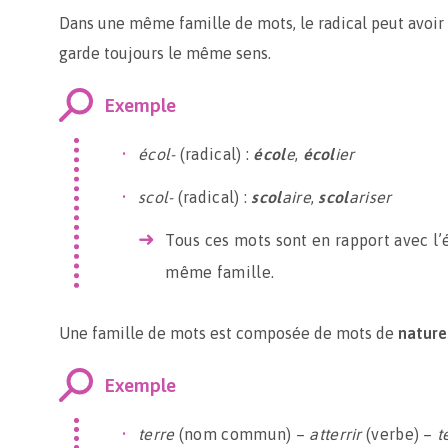
Dans une même famille de mots, le radical peut avoir
garde toujours le même sens.
Exemple
écol-
(radical) :
écol
e
,
écol
ier
scol-
(radical) :
scol
aire
,
scol
ariser
Tous ces mots sont en rapport avec l’é
même famille.
Une famille de mots est composée de mots de
nature
Exemple
terre
(nom commun) –
atterrir
(verbe) –
t