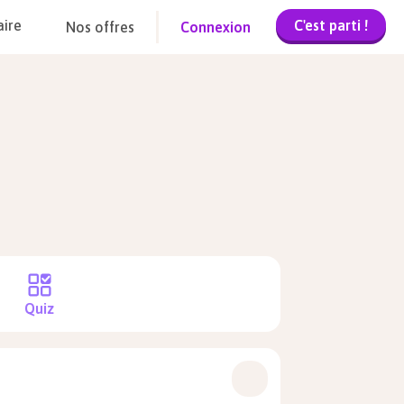
C'est parti !
aire
Nos offres
Connexion
Quiz