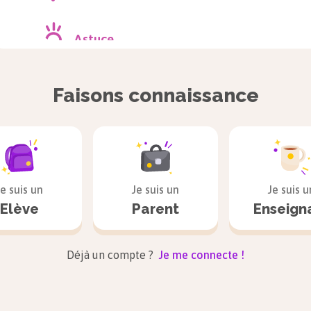
Astuce
Connaître les mots de la même famille permet
Faisons connaissance
de mieux les orthographier.
Je suis un
Je suis un
Je suis u
Elève
Parent
Enseign
Déjà un compte ?
Je me connecte !