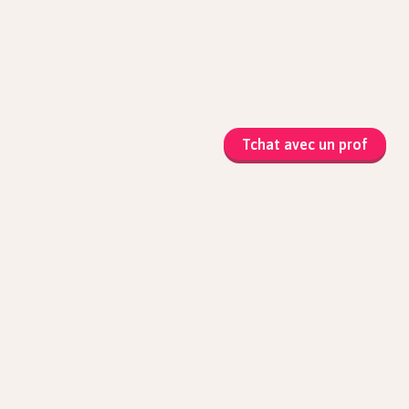
 éléments de cet ensemble.
Tchat avec un prof
ow$
chaussures
–
robe
–
row$
voiture
–
car
–
bus
–
matiques
que et Sciences
atiques
ophie