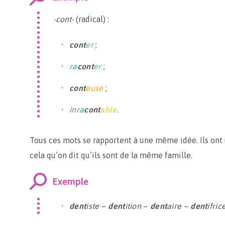
-cont-
(radical) :
cont
er
;
ra
cont
er
;
cont
euse
;
in
ra
cont
able
.
Tous ces mots se rapportent à une même idée. Ils ont
cela qu’on dit qu’ils sont de la même famille.
Exemple
dent
iste
–
dent
ition
–
dent
aire
–
dent
ifric