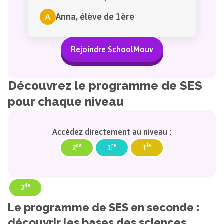
Anna
,
élève de 1ère
A
Rejoindre SchoolMouv
Découvrez le programme de SES
pour chaque niveau
Accédez directement au niveau :
de
re
le
2
1
T
de
2
Le programme de SES en seconde :
découvrir les bases des sciences