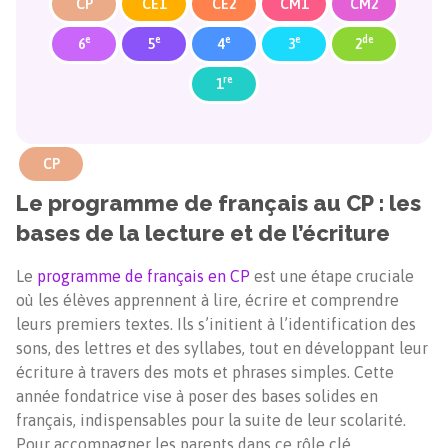
CP
CE1
CE2
CM1
CM2
e
e
e
e
de
6
5
4
3
2
re
1
CP
Le programme de français au CP : les
bases de la lecture et de l’écriture
Le
programme de français en CP
est une étape cruciale
où les élèves apprennent à lire, écrire et comprendre
leurs premiers textes. Ils s’initient à l’identification des
sons, des lettres et des syllabes, tout en développant leur
écriture à travers des mots et phrases simples. Cette
année fondatrice vise à poser des bases solides en
français, indispensables pour la suite de leur scolarité.
Pour accompagner les parents dans ce rôle clé,