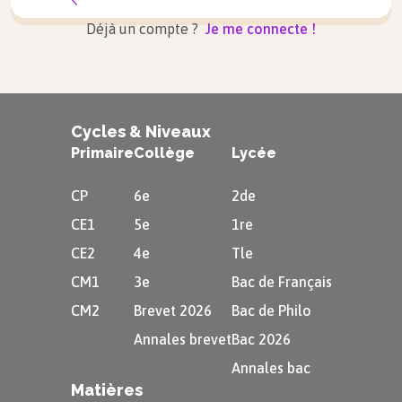
Déjà un compte ?
Je me connecte !
—
What’s
your
favourite
colour
?
$\rightarrow$ Quelle est
ta couleur
préférée ?
—
It’s
blue
! And you?
$\rightarrow$
Cycles & Niveaux
C’est le
bleu
! Et toi ?
Primaire
Collège
Lycée
—
My
favourite
colour
is
green
!
CP
6e
2de
$\rightarrow$
Ma couleur
préférée est
CE1
5e
1re
le
vert
!
CE2
4e
Tle
Dans cet exemple, nous avons entendu les
CM1
3e
Bac de Français
couleurs
BLUE
et
GREEN
.
CM2
Brevet 2026
Bac de Philo
Annales brevet
Bac 2026
Astuce
Annales bac
Matières