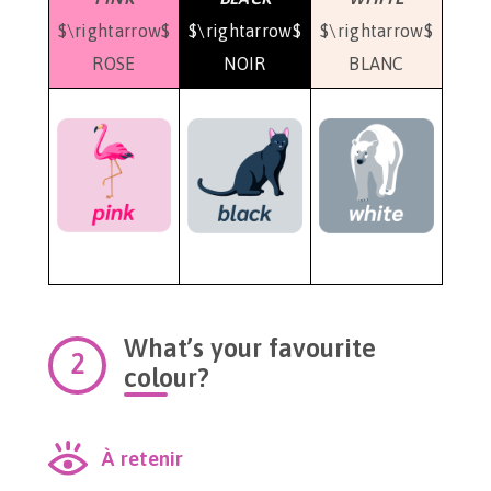
$\rightarrow$
$\rightarrow$
$\rightarrow$
ROSE
NOIR
BLANC
What’s your favourite
colour?
À retenir