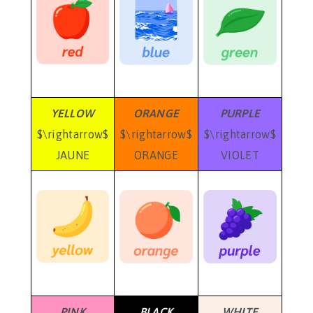
YELLOW
ORANGE
PURPLE
$\rightarrow$
$\rightarrow$
$\rightarrow$
JAUNE
ORANGE
VIOLET
PINK
BLACK
WHITE