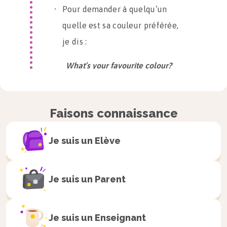
Pour demander à quelqu’un
quelle est sa couleur préférée,
je dis :
What’s
your
favourite
colour
?
$\rightarrow$ Quelle est
ta couleur
préférée ?
Faisons connaissance
Pour répondre, je peux dire :
Je suis un
Elève
My
favourite
colour
is
+ nom de la
couleur
OU
Je suis un
Parent
It’s
+ nom de la couleur.
Je suis un
Enseignant
Exemple