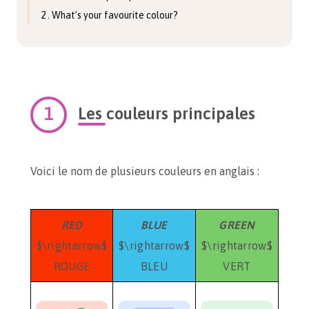
2 . What’s your favourite colour?
Les couleurs principales
Voici le nom de plusieurs couleurs en anglais :
RED
BLUE
GREEN
$\rightarrow$
$\rightarrow$
$\rightarrow$
ROUGE
BLEU
VERT