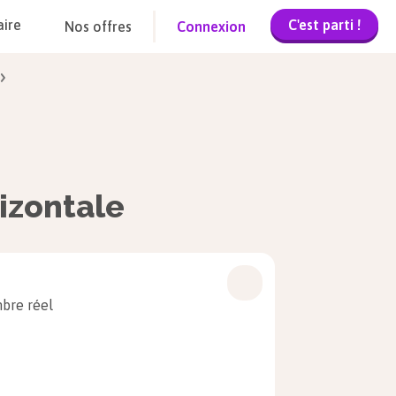
C'est parti !
aire
Nos offres
Connexion
izontale
mbre réel