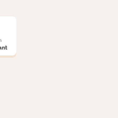
n
ant