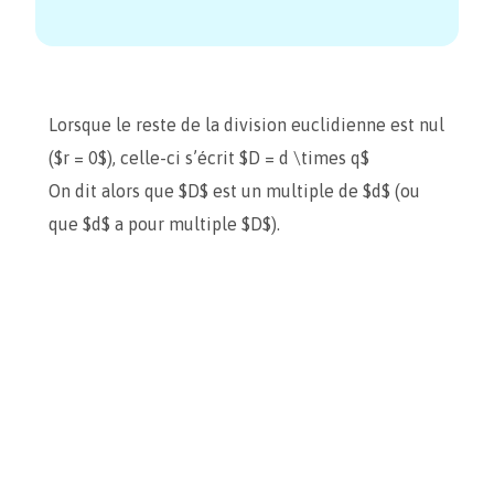
Lorsque le reste de la division euclidienne est nul
($r = 0$), celle-ci s’écrit $D = d \times q$
On dit alors que $D$ est un multiple de $d$ (ou
que $d$ a pour multiple $D$).