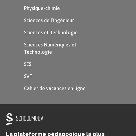
Physique-chimie
Sciences de l’Ingénieur
Sciences et Technologie
Sciences Numériques et
Technologie
SES
SVT
Cahier de vacances en ligne
La plateforme pédagogique la plus