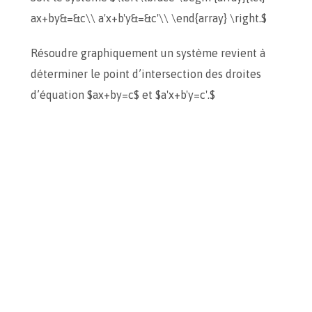
ax+by&=&c\\ a'x+b'y&=&c'\\ \end{array} \right.$
Résoudre graphiquement un système revient à
déterminer le point d’intersection des droites
d’équation $ax+by=c$ et $a'x+b'y=c'.$