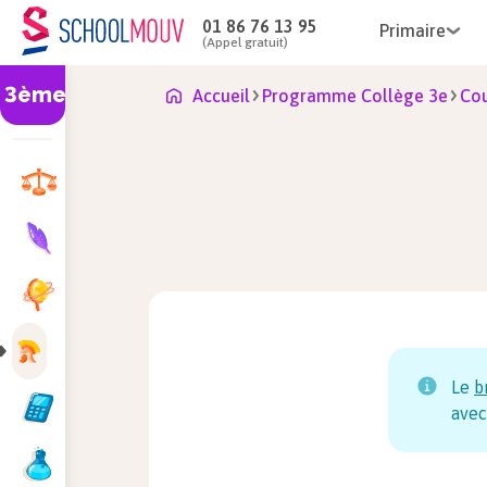
01 86 76 13 95
Primaire
(Appel gratuit)
3ème
Accueil
Programme Collège 3e
Cou
Le
b
avec