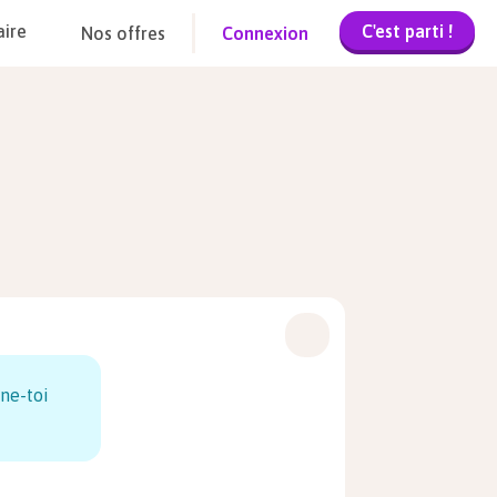
C'est parti !
aire
Nos offres
Connexion
ne-toi