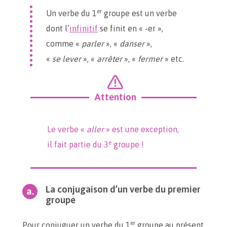
er
Un verbe du 1
groupe est un verbe
dont l’
infinitif
se finit en « -er »,
comme «
parler
», «
danser
»,
«
se lever
», «
arrêter
», «
fermer
» etc.
Attention
Le verbe «
aller
» est une exception,
e
il fait partie du 3
groupe !
La conjugaison d’un verbe du premier
groupe
er
Pour conjuguer un verbe du 1
groupe au présent