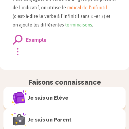
de l’indicatif, on utilise le
radical de l’infinitif
(c’est-à-dire le verbe à l’infinitif sans « -er ») et
on ajoute les différentes
terminaisons
.
Exemple
AIMER
SAUTER
J’
aim
e
Je
saut
e
Faisons connaissance
Tu
aim
es
Tu
saut
es
Elle/Il/On
aim
e
Elle/Il/On
saut
e
Je suis un
Elève
Nous
aim
ons
Nous
saut
ons
Vous
aim
ez
Vous
saut
ez
Elles/Ils
aim
ent
Elles/Ils
saut
ent
Je suis un
Parent