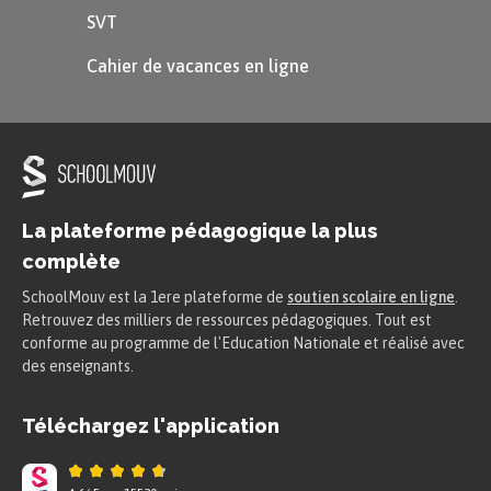
SVT
re
« e »
(qu’on ne prononce pas) à la 1
personne du
pluriel.
Cahier de vacances en ligne
Exemple
Je
Nous
La plateforme pédagogique la plus
rang
e
rang
e
ons
complète
Tu
Vous
SchoolMouv est la 1ere plateforme de
soutien scolaire en ligne
.
rang
es
rang
ez
Retrouvez des milliers de ressources pédagogiques. Tout est
On
Elles
rang
ent
conforme au programme de l'Education Nationale et réalisé avec
rang
e
des enseignants.
Téléchargez l'application
Pourquoi ?