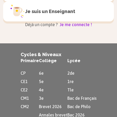
Je suis un
Enseignant
Astuce
Déjà un compte ?
Je me connecte !
Au présent de l’indicatif, pour les
er
verbes du 1
groupe, on prononce (à
l’oral) le verbe de la même manière à
toutes les personnes, à l’exception de
Cycles & Niveaux
« nous » et « vous ».
Primaire
Collège
Lycée
Cas particuliers
CP
6e
2de
CE1
5e
1re
er
Même si la conjugaison des verbes du 1
groupe
CE2
4e
Tle
est très régulière, il existe des particularités,
CM1
3e
Bac de Français
notamment à cause de la prononciation.
CM2
Brevet 2026
Bac de Philo
Annales brevet
Bac 2026