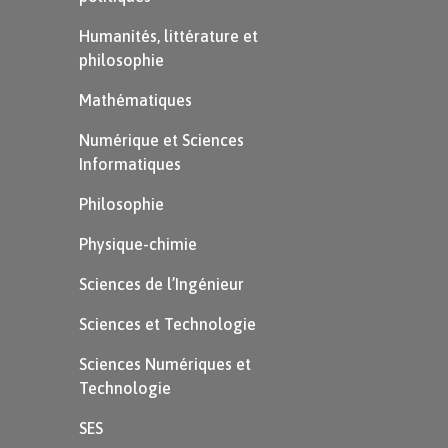
Humanités, littérature et
Pourquoi ?
philosophie
Parce que devant la lettre « o », la
Mathématiques
lettre « c » se prononce d’ordinaire
Numérique et Sciences
[k] (comme dans «
c
o
lonie de
Informatiques
vacances
»). Ajouter une cédille à
Philosophie
lettre « c » (ç) devant un « o » permet
Physique-chimie
de la prononcer [s] (comme dans
Sciences de l’Ingénieur
«
gar
ç
o
n
»).
Sciences et Technologie
Sciences Numériques et
Les verbes en « -ger »
Technologie
Pour les verbes en « -ger » («
manger
»,
SES
«
changer
», «
ranger
» etc.), il faut
ajouter un