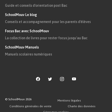
Guide et conseils d'orientation post Bac
SchoolMouv Le blog
J’
ach
è
t
e
Nous
Conseils et accompagnement pour les parents d'élèves
Tu
achet
ons
Focus Bac avec SchoolMouv
ach
è
t
es
Vous
La collection de livres pour rester focus jusqu'au Bac
Il
achet
ez
SchoolMouv Manuels
ach
è
t
e
Elles
Manuels scolaires numériques
ach
è
t
ent
Pour certains verbes comme «
appeler
» ou
«
jeter
», on
double une consonne
avec certaines
personnes.
© SchoolMouv
2026
Mentions légales
Exemple
Conditions générales de vente
Charte des données