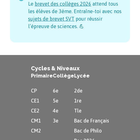
Le
brevet des collèges
2026
attend tous
les élèves de 3ème. Entraîne-toi avec nos
sujets de brevet SVT
pour réussir
l’épreuve de sciences. 💪
Cycles & Niveaux
Primaire
Collège
Lycée
CP
6e
2de
CE1
5e
1re
CE2
4e
Tle
CM1
3e
Bac de Français
CM2
Bac de Philo