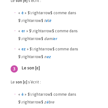
Le
son [e]
s’écrit :
«
é
» $\rightarrow$ comme dans
$\rightarrow$
t
é
l
é
«
er
» $\rightarrow$ comme dans
$\rightarrow$
dami
er
«
ez
» $\rightarrow$ comme dans
$\rightarrow$
n
ez
Le son [ε]
Le
son [ε]
s’écrit :
«
è
» $\rightarrow$ comme dans
$\rightarrow$
z
è
bre