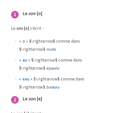
Le son [o]
Le
son [o]
s’écrit :
«
o
» $\rightarrow$ comme dans
$\rightarrow$
m
o
t
o
«
au
» $\rightarrow$ comme dans
$\rightarrow$
ép
au
le
«
eau
» $\rightarrow$ comme dans
$\rightarrow$
bat
eau
Le son [e]