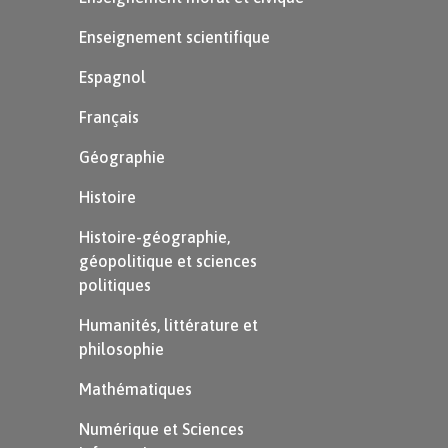
$\rightarrow$
c
en
t
/
em
brasser
Enseignement scientifique
Le son [ɔ̃]
Espagnol
Français
Le
son [ɔ̃]
s’écrit :
Géographie
«
on
» $\rightarrow$ comme dans
Histoire
$\rightarrow$
chat
on
Histoire-géographie,
«
om
» $\rightarrow$ comme dans
géopolitique et sciences
$\rightarrow$
d
om
pter
politiques
Humanités, littérature et
Le son [ɛ̃]
philosophie
Le
son [ɛ̃]
Mathématiques
s’écrit :
Numérique et Sciences
«
in
»/«
im
» $\rightarrow$ comme dans