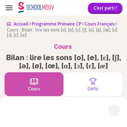
C'est parti !
Accueil
Programme Primaire CP
Cours Français
Cours : Bilan : lire les sons [o], [e], [ε], [ʃ], [ə], [ø], [œ], [ɑ̃],
[ɔ̃], [ɛ̃], [œ̃]
Cours
Bilan : lire les sons [o], [e], [ε], [ʃ],
[ə], [ø], [œ], [ɑ̃], [ɔ̃], [ɛ̃], [œ̃]
Cours
Défis