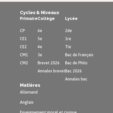
Le
son [ø]
Cycles & Niveaux
s’écrit :
Primaire
Collège
Lycée
«
eu
» $\rightarrow$ comme dans
CP
6e
2de
$\rightarrow$
f
eu
tre
CE1
5e
1re
«
œu
» $\rightarrow$ comme dans
CE2
4e
Tle
$\rightarrow$
n
œu
d
CM1
3e
Bac de Français
CM2
Brevet 2026
Bac de Philo
Le son [ɑ̃]
Annales brevet
Bac 2026
Le
son [ɑ̃]
s’écrit :
Annales bac
Matières
«
an
»/«
am
» $\rightarrow$ comme dans
Allemand
$\rightarrow$
ch
an
ter/c
am
per
Anglais
«
en
»/«
em
» $\rightarrow$ comme dans
Enseignement moral et civique