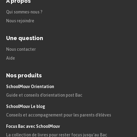
A propos
Tayeb a inventé un nouveau jeu.
Qui sommes-nous ?
Nous rejoindre
Méli veut acheter un bateau à
peindre.
Une question
Aron aime beaucoup le chocolat.
Nous contacter
Aide
Louna a fermé son cahier et sa
pochette.
Nos produits
SchoolMouv Orientation
Guide et conseils d'orientation post Bac
SchoolMouv Le blog
Conseils et accompagnement pour les parents d'élèves
Focus Bac avec SchoolMouv
La collection de livres pour rester focus jusqu'au Bac