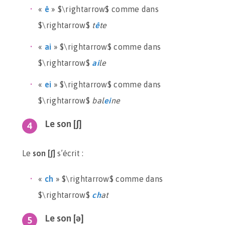
«
ê
» $\rightarrow$ comme dans
$\rightarrow$
t
ê
te
«
ai
» $\rightarrow$ comme dans
$\rightarrow$
ai
le
«
ei
» $\rightarrow$ comme dans
$\rightarrow$
bal
ei
ne
Le son [ʃ]
Le
son [ʃ]
s’écrit :
«
ch
» $\rightarrow$ comme dans
$\rightarrow$
ch
at
Le son [ə]