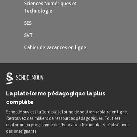
ce que l’on connaît du triangle.
Sciences Numériques et
Technologie
Le triangle a 3 côtés et
SES
3 sommets.
SVT
On trace 3 points sur une feuille et on
Cahier de vacances en ligne
relie ces 3 points à l’aide de la règle.
Exemple
La plateforme pédagogique la plus
complète
SchoolMouv est la 1ere plateforme de
soutien scolaire en ligne
.
Retrouvez des milliers de ressources pédagogiques. Tout est
conforme au programme de l'Education Nationale et réalisé avec
des enseignants.