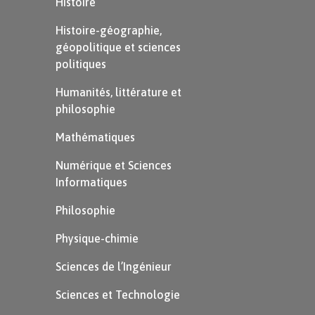
Histoire
Exemple
Histoire-géographie,
géopolitique et sciences
politiques
Humanités, littérature et
philosophie
Mathématiques
Numérique et Sciences
Informatiques
Tracer un triangle sur un
papier quadrillé
Philosophie
Physique-chimie
À retenir
Sciences de l’Ingénieur
Sciences et Technologie
Pour
tracer un triangle
, il faut utiliser