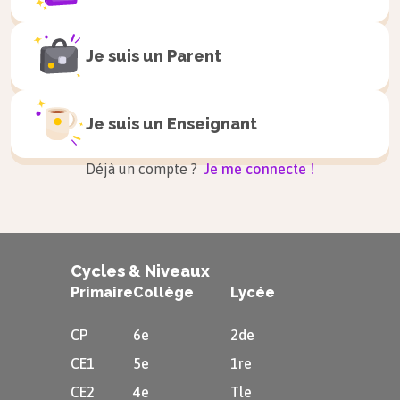
horizontaux et verticaux, et pour
compter les carreaux afin que les
Je suis un
Parent
2 côtés qui se font face soient égaux.
Exemple
Je suis un
Enseignant
Déjà un compte ?
Je me connecte !
Cycles & Niveaux
Primaire
Collège
Lycée
Tracer un carré sur un
CP
6e
2de
papier quadrillé
CE1
5e
1re
CE2
4e
Tle