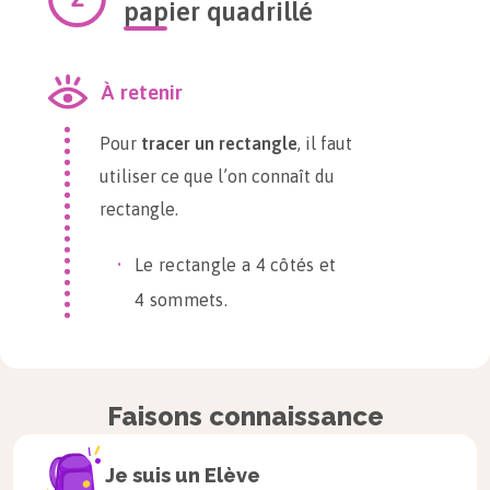
papier quadrillé
À retenir
Pour
tracer un rectangle
, il faut
utiliser ce que l’on connaît du
rectangle.
Le rectangle a 4 côtés et
4 sommets.
Les côtés qui se font face ont la
même longueur.
Faisons connaissance
Au CP, on s’appuie sur le quadrillage
pour tracer avec la règle des traits
Je suis un
Elève