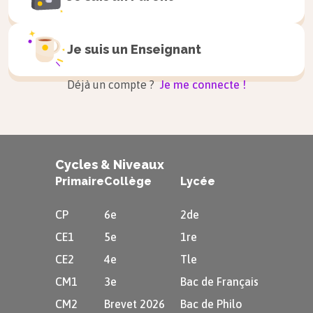
certains poissons, coraux ou plantes.
Je suis un
Enseignant
Les forêts denses sont des espaces très
convoités où la principale menace est la
Déjà un compte ?
Je me connecte !
déforestation
.
Dans le bassin du Congo, deux
millions d’hectares de forêts
Cycles & Niveaux
disparaissent chaque année. Les deux
Primaire
Collège
Lycée
tiers des forêts du bassin du Congo
CP
6e
2de
pourraient disparaitre d’ici 2040.
CE1
5e
1re
Dans ces espaces fragiles, les milieux
CE2
4e
Tle
sont menacés et les
espèces endémiques
CM1
3e
Bac de Français
(végétales ou animales), sont souvent
CM2
Brevet 2026
Bac de Philo
mises en danger.