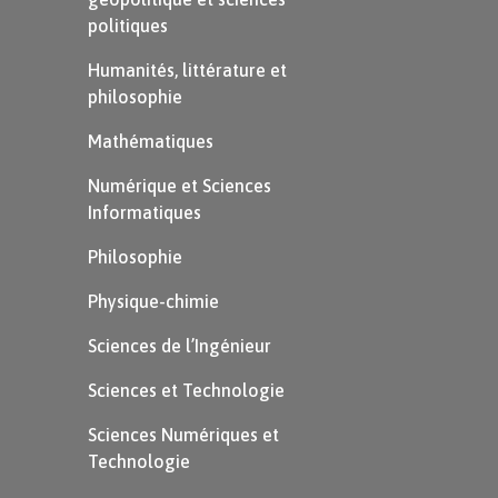
chimpanzés et les gorilles.
politiques
La France a aussi créé 10 parcs nationaux.
Humanités, littérature et
Le premier, le parc de la Vanoise, fut créé
philosophie
en 1963.
Mathématiques
Numérique et Sciences
Informatiques
Philosophie
Physique-chimie
Sciences de l’Ingénieur
Sciences et Technologie
Sciences Numériques et
Technologie