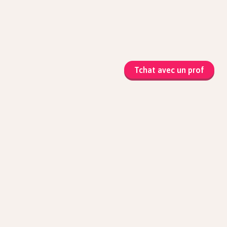
Tchat avec un prof
matiques
que et Sciences
atiques
ophie
ue-chimie