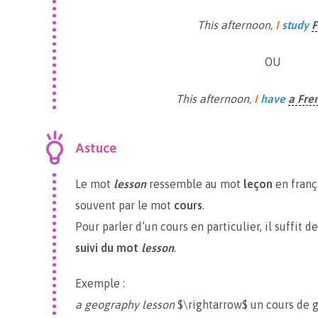
This afternoon,
I
study
F
OU
This afternoon,
I
have
a Fre
Astuce
Le mot
lesson
ressemble au mot
leçon
en frança
souvent par le mot
cours
.
Pour parler d’un cours en particulier, il suffit 
suivi du mot
lesson
.
Exemple :
a geography lesson
$\rightarrow$ un cours de 