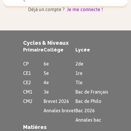
Le son [ʃ]
Déjà un compte ?
Je me connecte !
Le
son [ʃ]
s’écrit avec les lettres «
ch
», comme
dans «
ch
âteau
».
Cycles & Niveaux
Primaire
Collège
Lycée
CP
6e
2de
CE1
5e
1re
CE2
4e
Tle
CM1
3e
Bac de Français
CM2
Brevet 2026
Bac de Philo
Annales brevet
Bac 2026
Exemple
Annales bac
Matières
Entraîne-toi à lire :