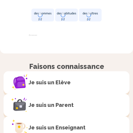
Faisons connaissance
Exemple
Je suis un
Elève
Entraîne-toi à lire des mots.
h
ublo
t
– ca
h
ier – t
h
utte –
Je suis un
Parent
t
h
é –
h
uit – at
h
lète –
h
umide – r
h
ume
Je suis un
Enseignant