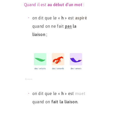
Quand il est
au début d’un mot
:
on dit que le «
h
» est
aspiré
quand on ne fait
pas
la
liaison
;
on dit que le «
h
» est
muet
quand on
fait la liaison
.