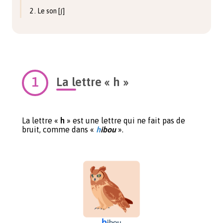
2 . Le son [ʃ]
La lettre « h »
La lettre «
h
» est une lettre qui ne fait pas de
bruit, comme dans «
h
ibou
».