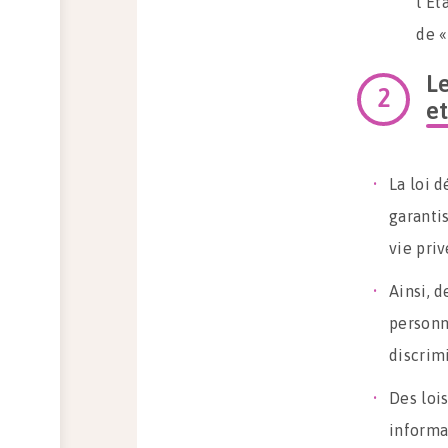
l’Ét
de «
Le
et
La loi d
garantis
vie priv
Ainsi, 
personne
discrimi
Des lois
informa