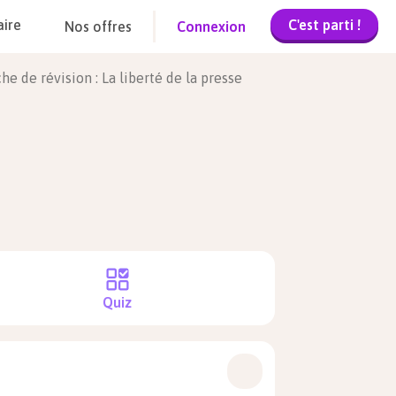
C'est parti !
aire
Nos offres
Connexion
che de révision : La liberté de la presse
Quiz