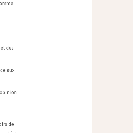
’Homme
uel des
ace aux
’opinion
oirs de