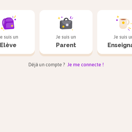
 : la liberté de la presse est en recul dans de nombreux pa
Ces menaces peuvent provenir des États eux-mêmes (pouvo
ue), du grand banditisme, de mouvements terroristes…
Je suis un
Je suis un
Je suis u
aces qui pèsent sur les journalistes à travers le monde sont
Elève
Parent
Enseign
ses : pressions, intimidations, emprisonnement arbitraire,
nat…
Déjà un compte ?
Je me connecte !
 dans les démocraties, la liberté de la presse reste fragile 
eptible d’être remise en cause et doit donc être protégée.
es médias garants du pluralisme politique
rance
riété des médias français est de plus en concentrée entre l