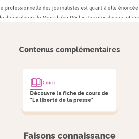
ue professionnelle des journalistes est quant à elle énoncée
de déontologie de Munich (ou Déclaration des devoirs et des
rnalistes) de 1971.
s devoirs des journalistes figurent ainsi :
Contenus complémentaires
fait de respecter la vérité, même si cela signifie de prendre 
ues ;
ait qu’un journaliste doit respecter et protéger ses sources ;
Cours
ait qu’un journaliste doit refuser les pressions et conserver
Découvre la fiche de cours de
"La liberté de la presse"
épendance.
es droits des journalistes, on retrouve notamment le droit d
nt.
Faisons connaissance
iberté d’investiguer des journalistes est parfois entravée, voi