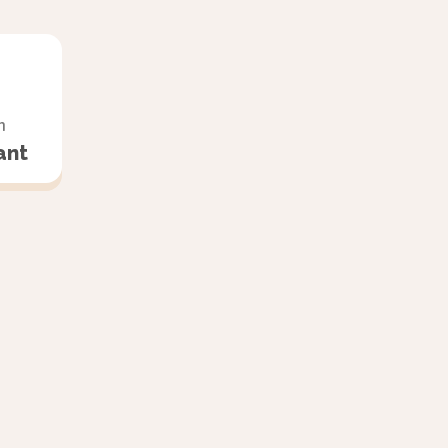
ys du
ir
n
ant
: elle est
 en
es mains