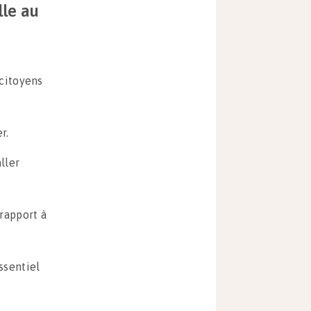
lle au
 citoyens
r.
ller
 rapport à
ssentiel