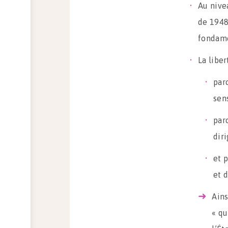
Au nive
de 1948 
fondame
La liber
par
sen
par
dir
et p
et d
Ains
« qu