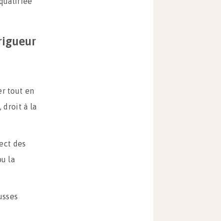
 qualifiée
rigueur
er tout en
 droit à la
pect des
ou la
usses