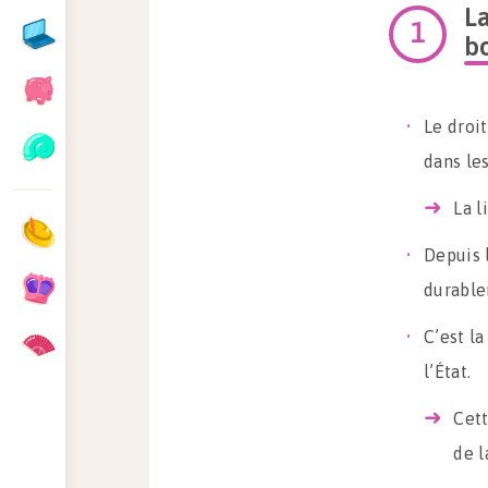
La
b
Le droi
dans le
La l
Depuis l
durable
C’est l
l’État.
Cett
de l