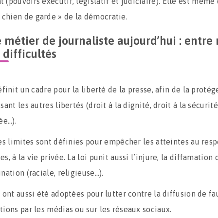
at (pouvoirs exécutif, législatif et judiciaire). Elle est même
 chien de garde » de la démocratie.
 métier de journaliste aujourd’hui : entre 
 difficultés
éfinit un cadre pour la liberté de la presse, afin de la protég
sant les autres libertés (droit à la dignité, droit à la sécurité,
ée…).
des limites sont définies pour empêcher les atteintes au res
s, à la vie privée. La loi punit aussi l’injure, la diffamation 
nation (raciale, religieuse…).
 ont aussi été adoptées pour lutter contre la diffusion de fa
tions par les médias ou sur les réseaux sociaux.