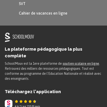
Chanson française
: Barbara,
SVT
Brassens, Brel sont souvent comparés
Cahier de vacances en ligne
à des poètes.
Rap et slam
: Gaël Faye, Abd al Malik,
Keny Arkana sont également à citer.
La poésie est partout
.
La plateforme pédagogique la plus
complète
La poésie se transforme, explore de
SchoolMouv est la 1ere plateforme de
soutien scolaire en ligne
.
nouveaux territoires, et continue
Retrouvez des milliers de ressources pédagogiques. Tout est
conforme au programme de l'Education Nationale et réalisé avec
d’exprimer émotions et idées sous
des enseignants.
des formes variées.
Téléchargez l'application
4.6
/
5
sur
15520
avis