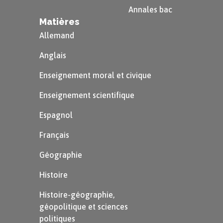
Assouplissement des règles
Annales bac
Matières
métriques
: introduction du
vers
Allemand
hétérométrique
.
Anglais
Le symbolisme et la poésie en prose
Enseignement moral et civique
Baudelaire
(
Le Spleen de Paris
)
Enseignement scientifique
introduit la
poésie en prose
.
Espagnol
Poètes symbolistes :
Mallarmé,
Français
Claudel, Cendrars
.
Géographie
e
XX
siècle : éclatement des codes
Histoire
Histoire-géographie,
Libération du vers : disparition des
géopolitique et sciences
rimes, importance du visuel et des
politiques