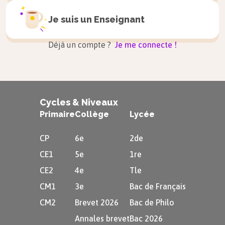
poétique, mais on peut retenir André
Chénier (héritier de la pensée des
Je suis un
Enseignant
Lumières).
Déjà un compte ?
Je me connecte !
e
e
Du XIX
au XXI
siècle
Cycles & Niveaux
Le romantisme et l’émancipation des
thèmes
Primaire
Collège
Lycée
CP
6e
2de
Sujets privilégiés
: mort, nature,
CE1
5e
1re
amour, fuite du temps.
CE2
4e
Tle
Poètes majeurs :
Victor Hugo
(
Les
CM1
3e
Bac de Français
Contemplations
),
Lamartine
CM2
Brevet 2026
Bac de Philo
(
Méditations poétiques
).
Annales brevet
Bac 2026