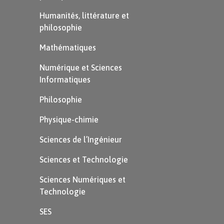
sonorités.
Humanités, littérature et
Calligrammes
(Apollinaire) : poèmes-
philosophie
images.
Mathématiques
Poésie surréaliste
: absurde, jeux
Numérique et Sciences
Informatiques
d’écriture (Breton, Éluard).
Philosophie
Poésie engagée
: Aragon, Éluard
pendant la Résistance.
Physique-chimie
Poésie du quotidien
: Prévert
Sciences de l’Ingénieur
(
Paroles
), Ponge (
Le Parti pris des
Sciences et Technologie
choses
).
Sciences Numériques et
Technologie
Poésie et musique : un retour aux
sources ?
SES