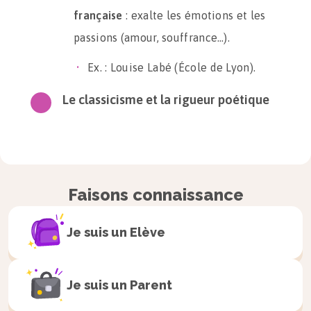
française
: exalte les émotions et les
passions (amour, souffrance…).
Ex. : Louise Labé (École de Lyon).
Le classicisme et la rigueur poétique
Nicolas Boileau
(
L’Art poétique
, 1674)
codifie la versification classique.
Faisons connaissance
Versification
: ensemble des règles
de la poésie en vers (rimes,
Je suis un
Elève
alexandrins, alternance rimes
masculines et féminines…).
Je suis un
Parent
e
XVIII
siècle : baisse de la production