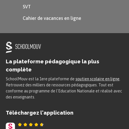
dans l’eau) ;
SVT
les roches biochimiques (issues de
Cahier de vacances en ligne
l’activité synthétique des
organismes).
De nombreuses roches peuvent être
d’origine mixte.
La plateforme pédagogique la plus
On peut aussi classer les roches
complète
sédimentaires selon leur composition
SchoolMouv est la 1ere plateforme de
soutien scolaire en ligne
.
chimique :
Retrouvez des milliers de ressources pédagogiques. Tout est
conforme au programme de l'Education Nationale et réalisé avec
les roches argileuses (constituées
des enseignants.
d’argile) ;
Téléchargez l'application
les roches siliceuses (formées de
silice) ;