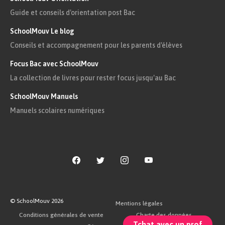
convertit les sédiments en roches
Guide et conseils d'orientation post Bac
sédimentaires dures. Ce processus
SchoolMouv Le blog
impacte la composition de la croûte
Conseils et accompagnement pour les parents d'élèves
terrestre.
Focus Bac avec SchoolMouv
La collection de livres pour rester focus jusqu'au Bac
La sédimentation et la
SchoolMouv Manuels
croûte terrestre
Manuels scolaires numériques
La lithosphère est l’enveloppe rigide de
la surface de la Terre.
Elle est composée, sur la partie
supérieure, de la croûte océanique et de
© SchoolMouv
2026
Mentions légales
la croûte continentale.
Conditions générales de vente
Charte des données
Tchat avec un prof