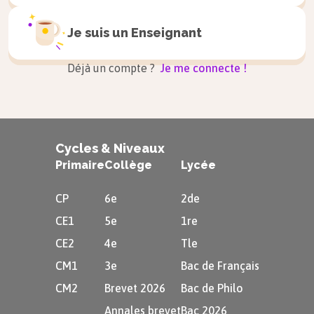
par des réactions chimiques à
Je suis un
Enseignant
l’origine de solutions de lessivage.
Déjà un compte ?
Je me connecte !
Les éléments solides sont transportés
sous l’effet de la gravité grâce à un
fluide transporteur comme l’eau et la
Cycles & Niveaux
glace et sous l’effet des vents.
Primaire
Collège
Lycée
Les éléments en solution sont
CP
6e
2de
transportés par l’eau.
CE1
5e
1re
Une part des produits de destruction
CE2
4e
Tle
peut s’accumuler quelque temps sur
CM1
3e
Bac de Français
place, sans subir de transport et forme
CM2
Brevet 2026
Bac de Philo
alors une couche d’altération ou une
Annales brevet
Bac 2026