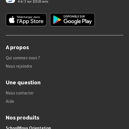
4.6
/
5
sur
15520
avis
les roches carbonatées (constituées
de calcite et de dolomite) ;
les roches phosphatées (excréments
minéralisés, fragments d’os et de
A propos
dents) ;
Qui sommes-nous ?
les roches carbonées (constituées de
Nous rejoindre
carbone et d’hydrocarbures) ;
Une question
les roches salines (en sels minéraux) ;
Nous contacter
et les roches ferrifères (constituées
Aide
d’oxydes et d’hydroxydes de fer).
Nos produits
La lithification est un processus de
compactage et de cimentation qui
SchoolMouv Orientation