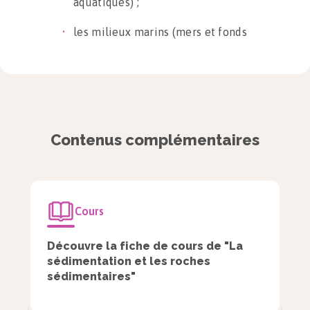
aquatiques) ;
les milieux marins (mers et fonds
océaniques) ;
les milieux intermédiaires (lagunes,
estuaires, etc.).
Dans les cas des milieux marins, les
Contenus complémentaires
courants de marée et de turbidité
peuvent venir troubler la sédimentation.
On distingue en milieu marin :
Cours
la sédimentation littorale ;
Découvre la fiche de cours de "La
sédimentation et les roches
la sédimentation océanique ;
sédimentaires"
la sédimentation abyssale.