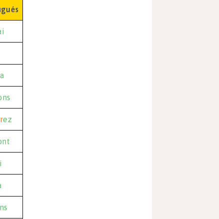
ugués
ai
a
ons
r
ez
ont
i
a
ns