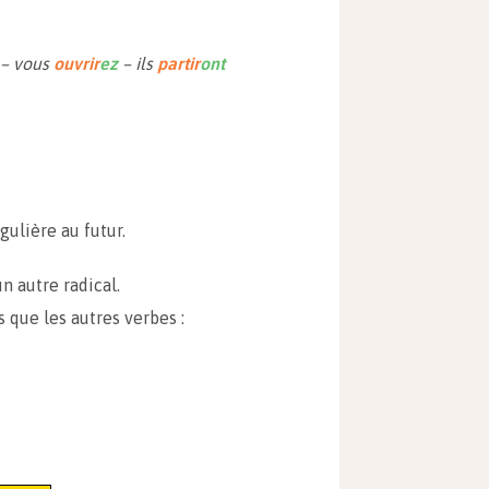
– vous
ouvrir
ez
– ils
partir
ont
ulière au futur.
un autre radical.
 que les autres verbes :