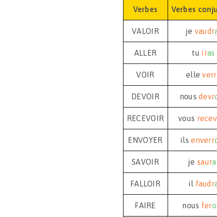
Verbes
Verbes conj
VALOIR
je
vaudr
ALLER
tu
ir
as
VOIR
elle
verr
DEVOIR
nous
devr
RECEVOIR
vous
recev
ENVOYER
ils
enverr
SAVOIR
je
saur
a
FALLOIR
il
faudr
FAIRE
nous
fer
o