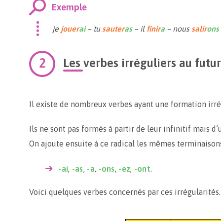
Exemple
je
jouer
ai
– tu
sauter
as
– il
finir
a
– nous
salir
ons
Les verbes irréguliers au futur
Il existe de nombreux verbes ayant une formation irrég
Ils ne sont pas formés à partir de leur infinitif mais d’
On ajoute ensuite à ce radical les mêmes terminaisons
-ai
,
-as
,
-a
,
-ons
,
-ez
,
-ont
.
Voici quelques verbes concernés par ces irrégularités.