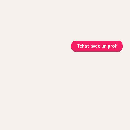
Tchat avec un prof
matiques
que et Sciences
atiques
ophie