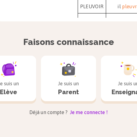
PLEUVOIR
il
pleuvr
AVOIR
tu
aur
a
VENIR
elles
viend
Faisons connaissance
POUVOIR
je
pourr
VOULOIR
tu
voudr
Je suis un
Je suis un
Je suis u
Si tu en as besoin, tu peux revoir le
cours su
Elève
Parent
Enseign
Déjà un compte ?
Je me connecte !