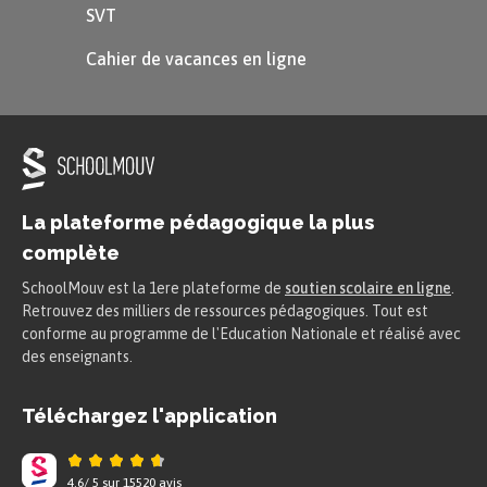
SVT
des syllabes
Cahier de vacances en ligne
k
i –
k
a –
k
an –
k
ol –
k
ar –
k
é
–
k
ri –
k
oul –
k
ra
des mots
k
imono – papri
k
a –
k
épi –
La plateforme pédagogique la plus
k
a
k
i –
k
oala –
k
iwi – s
k
ier
complète
une phrase
SchoolMouv est la 1ere plateforme de
soutien scolaire en ligne
.
Retrouvez des milliers de ressources pédagogiques. Tout est
K
im porte un joli
k
épi et un
conforme au programme de l'Education Nationale et réalisé avec
des enseignants.
k
imono
k
a
k
i.
Téléchargez l'application
Entraîne-toi à lire le son
[k]
4.6
/
5
sur
15520
avis