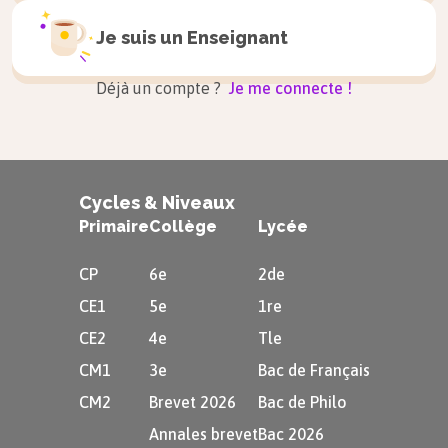
Je suis un
Enseignant
Astuce
Déjà un compte ?
Je me connecte !
Les mots «
cin
q
» et «
co
q
» font aussi
le son [k], même si « q » n’est pas suivi
de « u ».
Cycles & Niveaux
Primaire
Collège
Lycée
Exemple
CP
6e
2de
Entraîne-toi à lire :
CE1
5e
1re
CE2
4e
Tle
des syllabes
CM1
3e
Bac de Français
qu
i –
qu
a –
qu
an –
qu
al –
CM2
Brevet 2026
Bac de Philo
qu
oi –
qu
el –
qu
ai
Annales brevet
Bac 2026