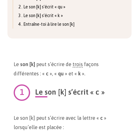
2 . Le son [k] s’écrit « qu »
3 . Le son [k] s’écrit « k »
4 . Entraîne-toi à lire le son [k]
Le
son [k]
peut s’écrire de
trois
façons
différentes : «
c
», «
qu
» et «
k
».
Le son [k] s’écrit « c »
Le son [k] peut s’écrire avec la lettre «
c
»
lorsqu’elle est placée :