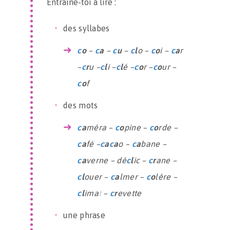
Entraîne-toi à lire :
des syllabes
c
o
–
c
a
–
c
u
–
c
l
o –
c
o
i –
c
a
r
–
c
r
u –
c
l
i –
c
l
é –
c
o
r –
c
o
ur –
c
o
f
des mots
c
a
méra –
c
o
pine –
c
o
rde –
c
a
fé –
c
a
c
a
o –
c
a
bane –
c
a
verne – dé
c
l
ic –
c
r
ane –
c
l
ouer –
c
a
lmer –
c
o
lère –
c
l
ima
t
–
c
r
evette
une phrase