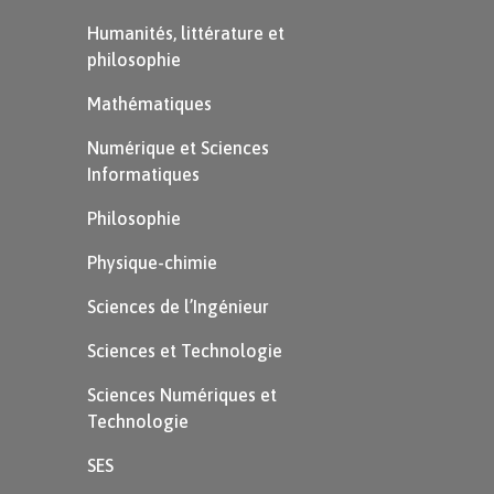
Humanités, littérature et
Le son [k] peut s’écrire avec la lettre «
k
» comme
philosophie
dans «
k
oala
».
Mathématiques
Numérique et Sciences
Informatiques
Philosophie
Physique-chimie
Sciences de l’Ingénieur
Sciences et Technologie
Sciences Numériques et
Exemple
Technologie
Entraîne-toi à lire :
SES