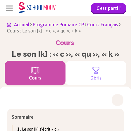
C'est parti !
Accueil
Programme Primaire CP
Cours Français
Cours : Le son [k] : « c », « qu », « k »
Cours
Le son [k] : « c », « qu », « k »
Cours
Défis
Sommaire
1 . Le son [k] s’écrit « c »