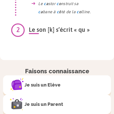
Le
c
a
stor
c
o
nstruit sa
c
a
bane à
c
ô
té de la
c
o
lline.
Le son [k] s’écrit « qu »
Le son [k] peut s’écrire avec les lettres «
qu
» ou
«
q
» comme dans «
re
qu
in
».
Faisons connaissance
Je suis un
Elève
Je suis un
Parent