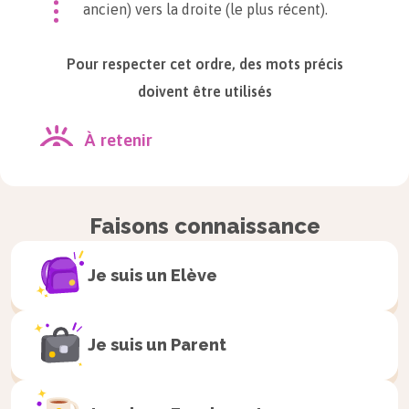
ancien) vers la droite (le plus récent).
Pour respecter cet ordre, des mots précis
doivent être utilisés
À retenir
Les évènements se succèdent, on
utilise alors des mots précis pour
Faisons connaissance
décrire une succession d’évènements :
avant
,
pendant
,
après
.
Je suis un
Elève
Exemple
Je suis un
Parent