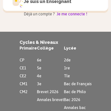
Je suis un
Enseignant
Déjà un compte ?
Je me connecte !
Se repérer dans le temps
On se repère dans le temps, pour pouvoir situer
Cycles & Niveaux
les évènements les uns par rapport aux autres.
Primaire
Collège
Lycée
À retenir
CP
6e
2de
Aujourd’hui
correspond au jour actuel.
CE1
5e
1re
Hier
est le jour qui s’est déroulé avant
CE2
4e
Tle
la dernière nuit.
Demain
est le jour qui
CM1
3e
Bac de Français
aura lieu après la prochaine nuit.
CM2
Brevet 2026
Bac de Philo
Annales brevet
Bac 2026
Annales bac