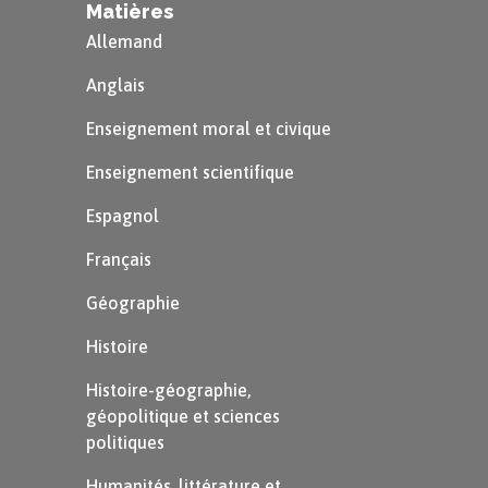
Matières
Rappel
Allemand
Anglais
Enseignement moral et civique
Enseignement scientifique
Espagnol
La date permet de situer dans le temps le jour où
Français
on est.
Géographie
Histoire
Histoire-géographie,
géopolitique et sciences
politiques
Sur un
calendrier
sont reportés tous les jours,
Humanités, littérature et