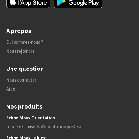
frères Grimm
Le dénouement
A propos
C’est la fin des péripéties : une solution est
Qui sommes-nous ?
trouvée, l’obstacle est surmonté grâce à la ruse, à
Nous rejoindre
l’endurance, au courage, à la patience du héros ou
Une question
de l’héroïne. Parfois avec l’aide d’un objet
magique, ou d’autres personnages.
Nous contacter
Aide
Exemple
Nos produits
« Les bons petits nains, touchés de ses
SchoolMouv Orientation
prières, eurent pitié de lui et lui
Guide et conseils d'orientation post Bac
permirent d’emporter le cercueil. Les
gens du prince le soulevèrent sur leurs
SchoolMouv Le blog