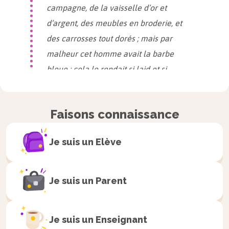
campagne, de la vaisselle d’or et
d’argent, des meubles en broderie, et
des carrosses tout dorés ; mais par
malheur cet homme avait la barbe
bleue : cela le rendait si laid et si
terrible que toutes les femmes
s’enfuyaient devant lui. »
Faisons connaissance
Barbe bleue
, Charles Perrault
Je suis un
Elève
L’élément perturbateur ou
déclencheur
Je suis un
Parent
Un événement ou un personnage survient. Cela
change la situation et apporte un problème au
Je suis un
Enseignant
héros ou à l’héroïne : un danger, une menace, une