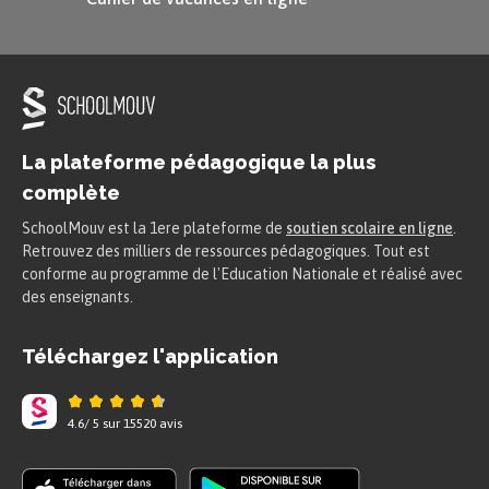
pièges et dévorèrent le poison comme
si c’était du sucre.
Le troisième jour, il n’y avait plus rien à
manger. Alors les rats dévorèrent les
oreillers, les livres, les chaises et les
La plateforme pédagogique la plus
tables. Ils poursuivaient les chiens et
complète
tuaient les chats. Ils mordaient les gens
SchoolMouv est la 1ere plateforme de
soutien scolaire en ligne
.
dans leur lit, et personne ne pouvait
Retrouvez des milliers de ressources pédagogiques. Tout est
plus dormir. Celui qui voulait s’habiller
conforme au programme de l'Education Nationale et réalisé avec
découvrait des rats nichés dans ses
des enseignants.
chaussures. Désespéré, le maire décida
Téléchargez l'application
finalement d’offrir mille pièces d’or à la
personne qui pourrait débarrasser la
4.6
/
5
sur
15520
avis
ville de ce fléau. »
Le joueur de flute de Hamelin
, Les