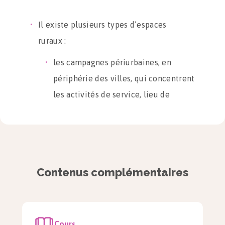
Il existe plusieurs types d’espaces
ruraux :
les campagnes périurbaines, en
périphérie des villes, qui concentrent
les activités de service, lieu de
départ des migrations pendulaires ;
les campagnes dites dynamiques, qui
développent de nouvelles activités
autour de la campagne et de la
Contenus complémentaires
ruralité (tourisme) ;
les campagnes dites « isolées », avec
peu d’activités et une population
Cours