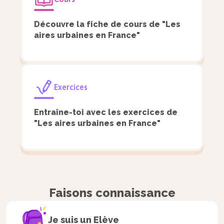
vieillissante.
Découvre la fiche de cours de "Les
Un exemple
aires urbaines en France"
d’aménagement urbain : le
tramway à Montpellier
Exercices
Depuis les années 1960, l’aire urbaine de
Entraîne-toi avec les exercices de
Montpellier s’est considérablement
"Les aires urbaines en France"
étalée. La population est donc
confrontée aux migrations pendulaires.
Le tramway s’est imposé comme une
solution idéale, car il est non seulement
Faisons connaissance
sûr, rapide, mais également discret (peu
de bruit) et électrique, ce qui permet de
Je suis un
Elève