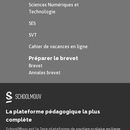
Sciences Numériques et
Technologie
SES
SVT
Cahier de vacances en ligne
Préparer le brevet
Brevet
Annales brevet
La plateforme pédagogique la plus
complète
SchoolMouv est la 1ere plateforme de
soutien scolaire en ligne
.