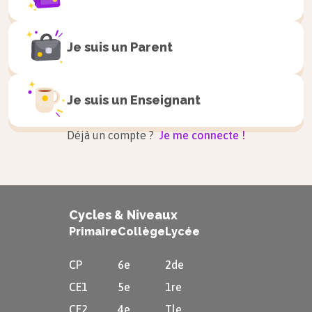
réduire la pollution. Il privilégie
également l’intermodalité.
Je suis un
Parent
Les nouveaux quartiers desservis par le
tramway permettent de désengorger la
Je suis un
Enseignant
ville-centre, et de dynamiser certains
secteurs qui n’étaient pas desservis
Déjà un compte ?
Je me connecte !
jusqu’alors et qui étaient isolés.
Cycles & Niveaux
Primaire
Collège
Lycée
CP
6e
2de
CE1
5e
1re
CE2
4e
Tle