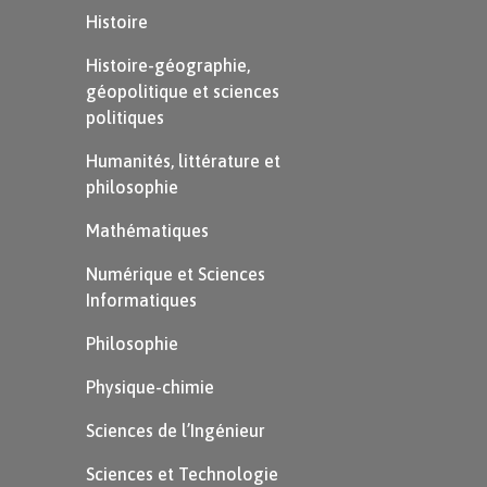
Histoire
Histoire-géographie,
géopolitique et sciences
politiques
Humanités, littérature et
philosophie
Mathématiques
Numérique et Sciences
Enfin, si simultanément la masse et la vitesse de
Informatiques
l’objet augmentent alors l’énergie de mouvement
Philosophie
de l’objet augmente.
Physique-chimie
À retenir
Sciences de l’Ingénieur
Un objet ayant une masse ou une
Sciences et Technologie