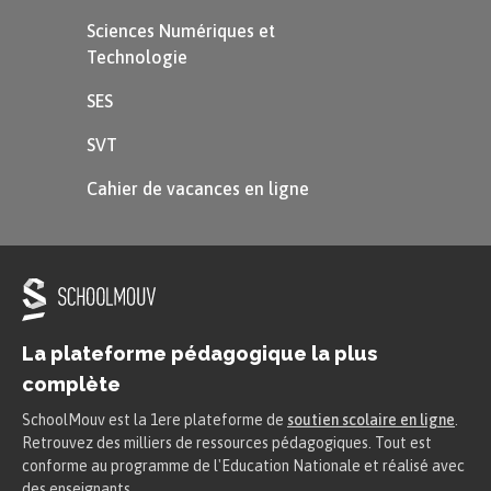
vitesse importante aura une énergie de
Sciences Numériques et
mouvement importante et
Technologie
inversement.
SES
L’énergie thermique
SVT
Cahier de vacances en ligne
Définition
Énergie thermique :
L’énergie thermique est l’énergie liée
La plateforme pédagogique la plus
à la température : plus la température
complète
d’un objet est grande plus l’énergie
thermique de l’objet est grande.
SchoolMouv est la 1ere plateforme de
soutien scolaire en ligne
.
Retrouvez des milliers de ressources pédagogiques. Tout est
conforme au programme de l'Education Nationale et réalisé avec
De l’énergie thermique est libérée d’un objet à
des enseignants.