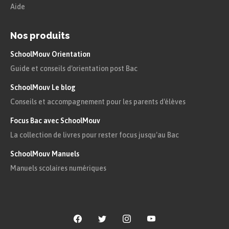
Aide
Nos produits
SchoolMouv Orientation
Astuce
Guide et conseils d'orientation post Bac
Il ne faut pas confondre chaleur et
SchoolMouv Le blog
température :
Conseils et accompagnement pour les parents d'élèves
Focus Bac avec SchoolMouv
la chaleur est le transfert de
La collection de livres pour rester focus jusqu'au Bac
l’énergie thermique ;
SchoolMouv Manuels
la température est propre à un
Manuels scolaires numériques
corps, elle se mesure en degré
Celsius $(\degree\text{C})$.
L’énergie électrique