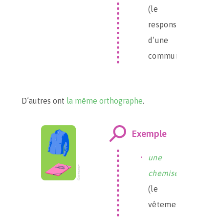
(le
responsable
d’une
commune)
D’autres ont
la même orthographe
.
Exemple
une
chemise
(le
vêtement)