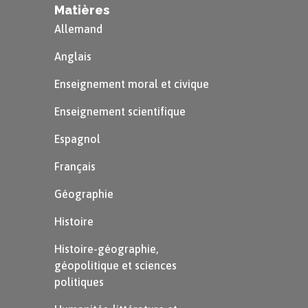
Matières
des indices qui permettent de comprendre le
Allemand
sens exact du verbe «
pousse
».
Anglais
Le dictionnaire
Enseignement moral et civique
Enseignement scientifique
Le
dictionnaire
donne les différents sens qu’un
Espagnol
mot peut avoir. Ils sont alors numérotés les uns
Français
après les autres dans la définition.
Géographie
Histoire
Histoire-géographie,
géopolitique et sciences
politiques