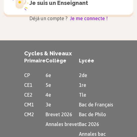
l’exemple du verbe «
pousser
» ci-dessous.
Je suis un
Enseignant
Exemple
Déjà un compte ?
Je me connecte !
La fleur
pousse
dans le pot.
$\rightarrow$
La fleur
grandit
dans le pot.
Cycles & Niveaux
Primaire
Collège
Lycée
Tayeb
pousse
son caddie.
$\rightarrow$
Tayeb
déplace
CP
6e
2de
son caddie devant lui.
CE1
5e
1re
CE2
4e
Tle
Ophélie
pousse
Yola à la faute.
CM1
3e
Bac de Français
$\rightarrow$
Ophélie
entraîne
CM2
Brevet 2026
Bac de Philo
Yola à la faute.
Annales brevet
Bac 2026
Annales bac
Ici, les mots «
fleur
», «
caddie
» ou «
faute
» sont