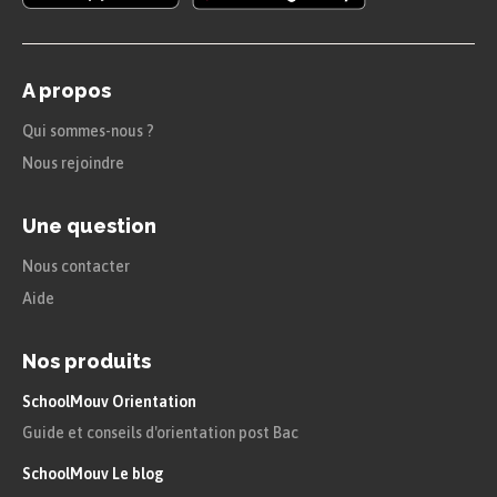
J’ai vu sa nouvelle voiture ; je préfère
la
mienne
.
A propos
«
La mienne
» est le pronom possessif
Qui sommes-nous ?
re
de la 1
personne du singulier (il
Nous rejoindre
s’agit de la voiture que
je
possède) ; il
Une question
est au féminin singulier car il se
Nous contacter
réfère à
une voiture
.
Aide
Astuce
Nos produits
Pour différencier les pronoms
SchoolMouv Orientation
possessifs des adjectifs possessifs, il
Guide et conseils d'orientation post Bac
suffit de regarder si la forme est
SchoolMouv Le blog
composée à l’aide d’un article : les