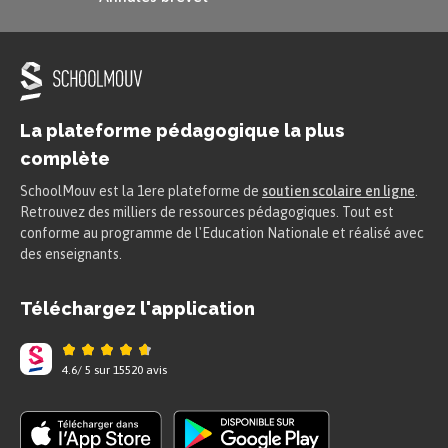
C’est une phrase interrogative. On
peut dire aussi :
Que fait-il ?
Qu’est-ce qu’
il est beau !
La plateforme pédagogique la plus
C’est une phrase exclamative. On
complète
peut dire aussi :
Qu’il est beau !
OU
SchoolMouv est la 1ere plateforme de
soutien scolaire en ligne
.
Comme il est beau !
Retrouvez des milliers de ressources pédagogiques. Tout est
conforme au programme de l'Education Nationale et réalisé avec
des enseignants.
Les pronoms possessifs
Téléchargez l'application
Les pronoms possessifs renvoient à la fois au
4.6
/
5
sur
15520
avis
possesseur d’un objet et à l’objet lui-même. Ils
s’accordent en genre et en nombre avec l’objet,
et en personne avec le possesseur.