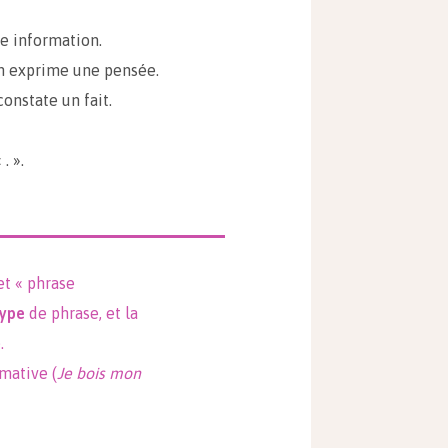
e information.
n exprime une pensée.
onstate un fait.
. ».
et « phrase
type
de phrase, et la
.
mative (
Je bois mon