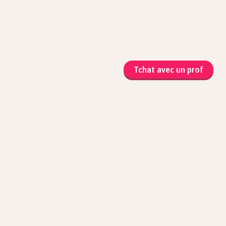
Tchat avec un prof
matiques
que et Sciences
atiques
ophie
ue-chimie