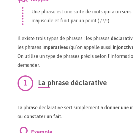
Une phrase est une suite de mots qui a un sen
majuscule et finit par un point (./?/!).
Il existe trois types de phrases : les phrases
déclarativ
les phrases
impératives
(qu’on appelle aussi
injonctiv
On utilise un type de phrases précis selon l’informati
demander.
La phrase déclarative
La phrase déclarative sert simplement à
donner une i
ou
constater un fait
.
Exemple