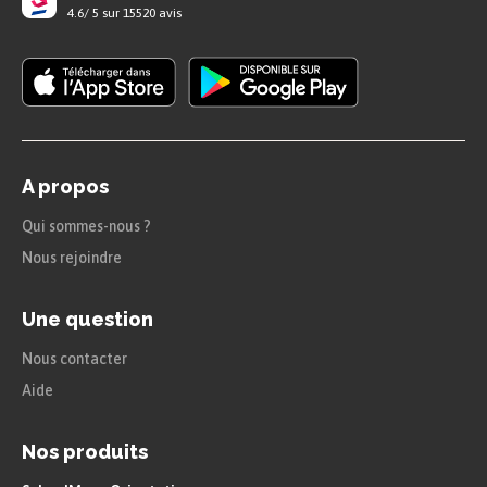
Pour les nombres de 17 à 19, on entend
4.6
/
5
sur
15520
avis
le mot «
dix
».
Cela nous dit aussi qu’il y a une
dizaine :
dix
-sept,
dix
-huit,
dix
-neuf.
A propos
Qui sommes-nous ?
Nous rejoindre
Une question
Nous contacter
Aide
Nos produits