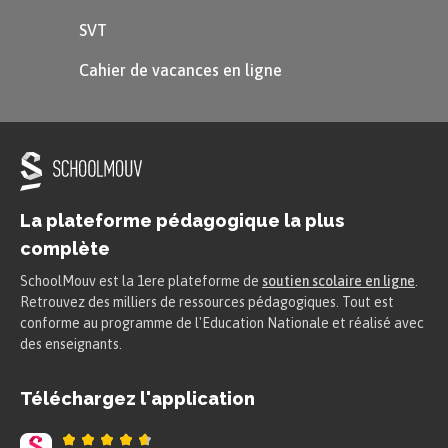
SVT
Cahier de vacances en ligne
La plateforme pédagogique la plus
complète
Astuce
SchoolMouv est la 1ere plateforme de
soutien scolaire en ligne
.
Retrouvez des milliers de ressources pédagogiques. Tout est
On entend le «
ze
» dans tous les
conforme au programme de l'Education Nationale et réalisé avec
des enseignants.
nombres de 11 à 16.
Cela nous dit qu’il y a une dizaine :
Téléchargez l'application
dou
ze
, trei
ze
, quator
ze
, quin
ze
, sei
ze
.