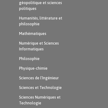
géopolitique et sciences
même longueur
mesurée à
politiques
l’étape 2, à l’aide la règle graduée.
Humanités, littérature et
Puis, on vérifie que le
milieu du
philosophie
segment
que l’on vient de tracer
Mathématiques
est au niveau de l’axe de symétrie.
Numérique et Sciences
Informatiques
Philosophie
Physique-chimie
Sciences de l’Ingénieur
Sciences et Technologie
On trace enfin le point
B
à
l’extrémité du segment prolongé.
Sciences Numériques et
Technologie