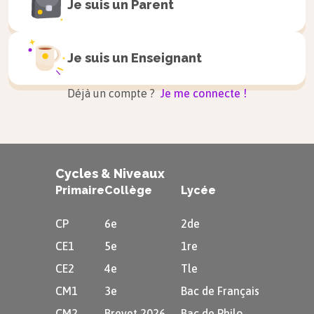
Je suis un
Parent
l’
axe de symétrie
.
Je suis un
Enseignant
Déjà un compte ?
Je me connecte !
On place une équerre
Cycles & Niveaux
Primaire
Collège
Lycée
perpendiculairement à l’axe de
symétrie passant par le point
A
. Puis
CP
6e
2de
on trace un premier segment du
CE1
5e
1re
point
A
jusqu’à l’axe de symétrie.
CE2
4e
Tle
CM1
3e
Bac de Français
CM2
Brevet 2026
Bac de Philo