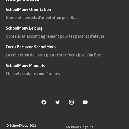
On trace d’abord les
SchoolMouv Orientation
Guide et conseils d'orientation post Bac
symétriques des points
A
et
B
à l’aide d’une équerre
SchoolMouv Le blog
Conseils et accompagnement pour les parents d'élèves
et d’une règle graduée.
Focus Bac avec SchoolMouv
Puis, on relie les deux
La collection de livres pour rester focus jusqu'au Bac
points, que l’on nomme
C
SchoolMouv Manuels
et
D
, du nouveau segment.
Manuels scolaires numériques
Le segment [
CD
] est le
segment symétrique
à [
AB
] par rapport à l’axe
de symétrie.
Symétrique d’une figure géométrique
© SchoolMouv
2026
Mentions légales