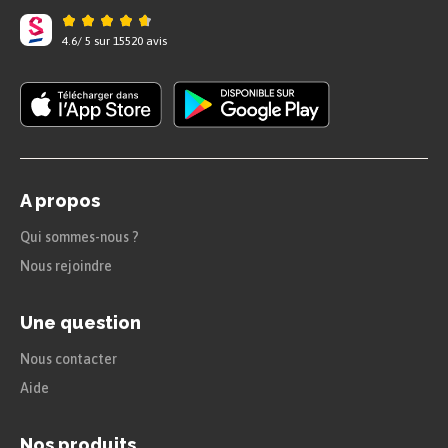
extrémités du segment) en suivant les 4 étapes
ci-dessus.
4.6
/
5
sur
15520
avis
Exemple
A propos
Qui sommes-nous ?
Nous rejoindre
On veut tracer le
Une question
symétrique du
Nous contacter
segment [
AB
] par rapport
Aide
à la droite (
d
) qui est l’axe
de symétrie.
Nos produits