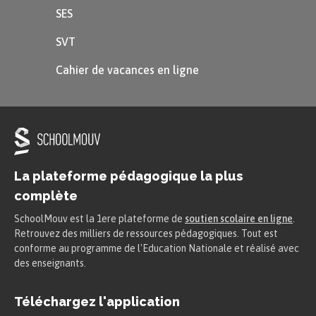
SES
SVT
Cahier de vacances en ligne
Attention
La plateforme pédagogique la plus
Si un point est sur l’axe de symétrie,
complète
son symétrique est lui-même.
SchoolMouv est la 1ere plateforme de
soutien scolaire en ligne
.
Retrouvez des milliers de ressources pédagogiques. Tout est
conforme au programme de l'Education Nationale et réalisé avec
Symétrique d’un segment
des enseignants.
Pour tracer le symétrique d’un segment, il faut
Téléchargez l'application
tracer le symétrique de deux points (les deux