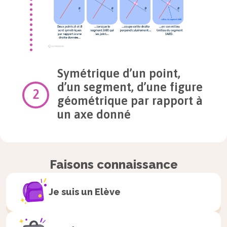
Symétrique d’un point,
d’un segment, d’une figure
géométrique par rapport à
un axe donné
Symétrique d’un point
Faisons connaissance
Méthode
Je suis un
Elève
Nous allons construire le
point
B
symétrique du
point
A
par rapport à la droite (
d
) en rouge qui est