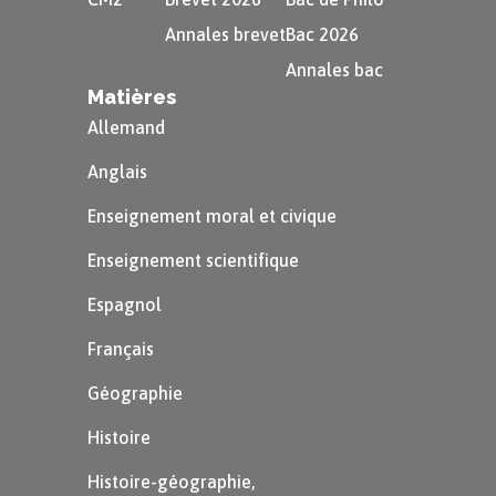
Annales brevet
Bac 2026
Annales bac
Matières
Allemand
On mesure ce premier segment
Anglais
avec une règle graduée.
Enseignement moral et civique
Enseignement scientifique
Espagnol
Français
Géographie
Histoire
On prolonge ce segment de l’autre
côté de l’axe de symétrie de la
Histoire-géographie,