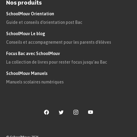
Nos produits
SchoolMouv Orientation
Guide et conseils d'orientation post Bac
SchoolMouv Le blog
Une poésie :
Conseils et accompagnement pour les parents d'élèves
Focus Bac avec SchoolMouv
Les mots qui font vivre
La collection de livres pour rester focus jusqu'au Bac
Il y a des mots qui font vivre
SchoolMouv Manuels
Et ce sont des mots innocents
Manuels scolaires numériques
Le mot chaleur le mot confiance
Amour justice et le mot liberté
Le mot enfant et le mot gentillesse
Et certains noms de fleurs et certains
noms de fruits
Le mot courage et le mot découvrir