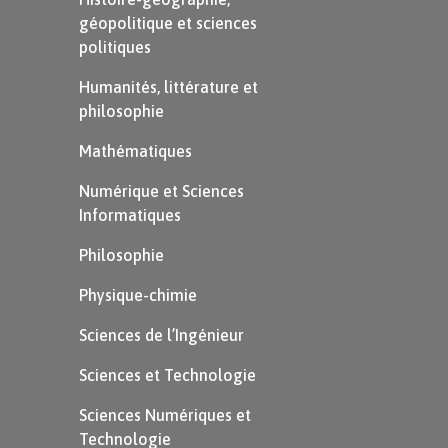
géopolitique et sciences
politiques
C’est un texte qui sert à montrer, à décrire un
Humanités, littérature et
personnage, un animal, un lieu, un paysage, une
philosophie
œuvre d’art.
Mathématiques
Le titre annonce le sujet du texte.
Le texte peut être illustré d’images, de photos.
Numérique et Sciences
Informatiques
Exemple
Philosophie
Physique-chimie
Sciences de l’Ingénieur
Sciences et Technologie
Sciences Numériques et
Technologie