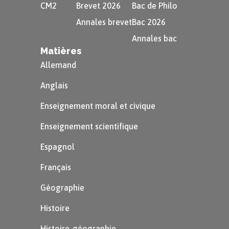
CM2
Brevet 2026
Bac de Philo
Annales brevet
Bac 2026
le texte documentaire ;
Annales bac
un article de journal ;
Matières
Allemand
une page de dictionnaire ;
Anglais
une affiche…
Enseignement moral et civique
Enseignement scientifique
Espagnol
Français
Géographie
Histoire
Le texte descriptif
Histoire-géographie,