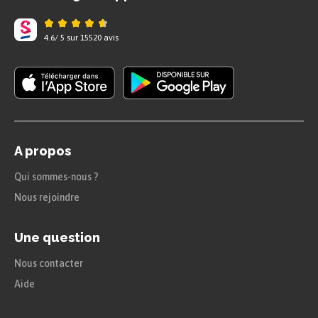
Dans les textes poétiques, on trouve
4.6
/
5
sur
15520
avis
les poèmes ;
les chansons ;
les comptines ;
les calligrammes…
A propos
Exemple
Qui sommes-nous ?
Nous rejoindre
Un calligramme :
Une question
Nous contacter
Aide