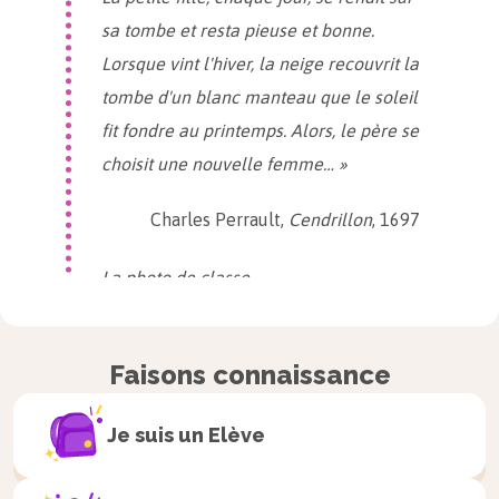
sa tombe et resta pieuse et bonne.
Lorsque vint l'hiver, la neige recouvrit la
tombe d'un blanc manteau que le soleil
fit fondre au printemps. Alors, le père se
choisit une nouvelle femme… »
Charles Perrault,
Cendrillon
, 1697
La photo de classe
« Ce matin, nous sommes tous arrivés à
l’école bien contents, parce qu’on va
Faisons connaissance
prendre la photo de classe, qui sera
pour nous un souvenir que nous allons
Je suis un
Elève
chérir toute notre vie, comme nous l’a