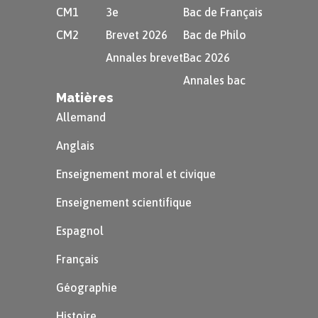
suivantes :
CM1
3e
Bac de Français
CM2
Brevet 2026
Bac de Philo
De qui parle-t-on dans l’histoire ?
Annales brevet
Bac 2026
Quels sont les personnages qui
Annales bac
reviennent souvent ?
Matières
Allemand
Quels sont ceux dont on ne parle que très
Anglais
peu ?
Enseignement moral et civique
Astuce
Enseignement scientifique
Les personnages peuvent être des
Espagnol
personnes, des animaux, des créatures
Français
imaginaires…
Géographie
Exemple
Histoire