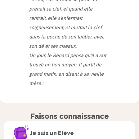
prenait sa clef, et quand elle
rentrait, elle s'enfermait
soigneusement, et mettait la clef
dans la poche de son tablier, avec
son dé et ses ciseaux.
Un jour, le Renard pensa qu'il avait
trouvé un bon moyen. Il partit de
grand matin, en disant à sa vieille
mère :
― Mets la grande marmite sur le
feu, nous aurons la petite poule
Faisons connaissance
rousse pour notre souper.
Il mit sous son bras un grand sac et
Je suis un
Elève
courut jusqu'à la maison de la Petite