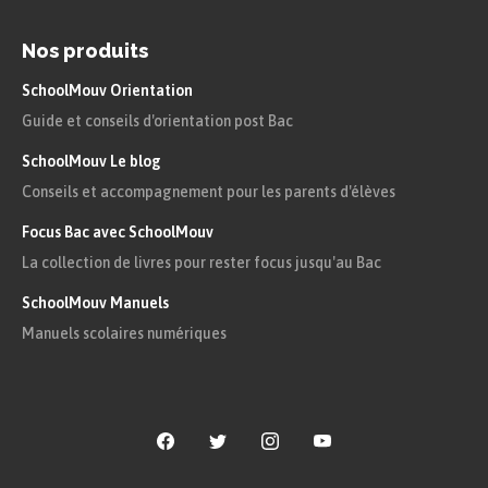
Nos produits
Il y a différentes manières de nommer un
SchoolMouv Orientation
personnage. Cela permet d’éviter de répéter
toujours les mêmes noms et permet de donner
Guide et conseils d'orientation post Bac
des informations plus précises sur les
personnages.
SchoolMouv Le blog
Conseils et accompagnement pour les parents d'élèves
Les personnages peuvent être nommés
Focus Bac avec SchoolMouv
par leur nom, leur prénom.
La collection de livres pour rester focus jusqu'au Bac
Les noms des personnages peuvent être
SchoolMouv Manuels
remplacés par un pronom :
il, elle, ils,
Manuels scolaires numériques
elles…
Les noms des personnages peuvent être
remplacés par un groupe de mots qui
permet de donner des précisions sur le