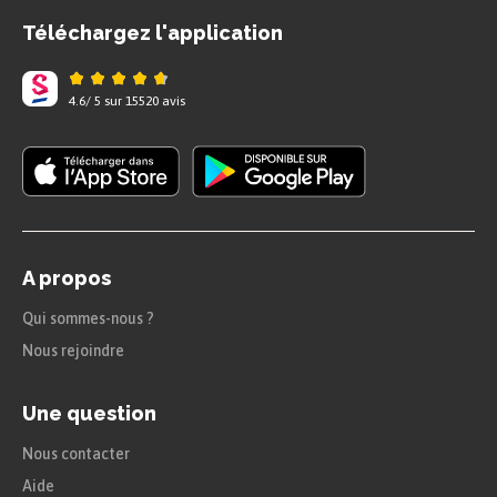
est fine et prudente. Elle ferme
Téléchargez l'application
toujours bien sa maison quand elle sort.
« Elle était trop fine et trop prudente.
4.6
/
5
sur
15520
avis
Toutes les fois qu'elle sortait, elle
fermait sa porte, et prenait sa clef, et
quand elle rentrait, elle s'enfermait
soigneusement… »
Le renard vit avec sa vieille mère, il est
habile et rusé. Tous les deux ont très
A propos
envie de manger une poule :
Qui sommes-nous ?
« ― Mets la grande marmite sur le feu,
Nous rejoindre
nous aurons la petite poule rousse pour
notre souper. »
Une question
Nous contacter
Repérer les substituts
Aide