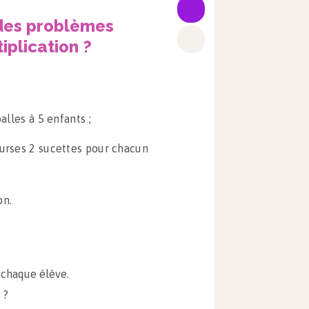
des problèmes
iplication ?
alles à 5 enfants ;
ourses 2 sucettes pour chacun
on.
à chaque élève.
 ?