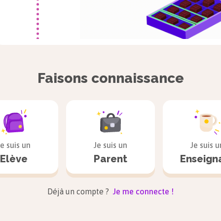
Faisons connaissance
À retenir
4 fois 3 chocolats, 3 + 3 + 3 + 3 et c’est é
C’est aussi 3 fois 4 chocolats, c’est-à-dire
à 12.
Je suis un
Je suis un
Je suis u
Elève
Parent
Enseign
4 fois 3 chocolats, c’est la même chose 
Il y a donc 12 chocolats.
Déjà un compte ?
Je me connecte !