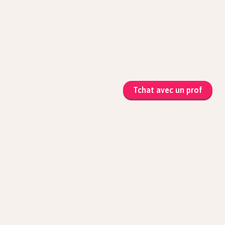
Tchat avec un prof
matiques
que et Sciences
atiques