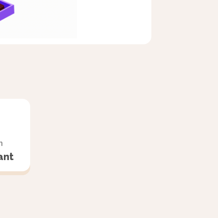
gale à 12.
 4 + 4 + 4 et c’est égale
n
ant
que 3 fois 4 chocolats.