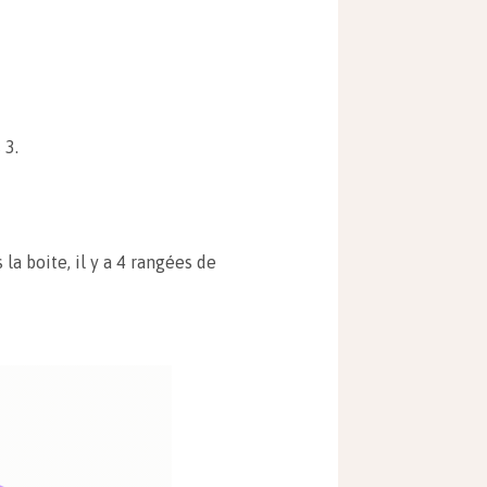
s
3.
a boite, il y a 4 rangées de