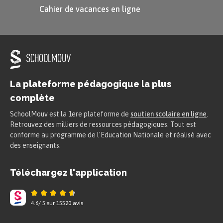
sanctions.
Cahier de vacances en ligne
Si on a commis une faute qui n’est pas très grave,
on peut nous demander une simple réparation. Si
ce que l’on a fait est plus grave, on peut alors
perdre un ou plusieurs de nos droits.
La plateforme pédagogique la plus
complète
Exemple
SchoolMouv est la 1ere plateforme de
soutien scolaire en ligne
.
Si j’ai crié dans la classe, on peut me
Retrouvez des milliers de ressources pédagogiques. Tout est
conforme au programme de l'Education Nationale et réalisé avec
demander simplement de m’excuser. Si
des enseignants.
j’ai cassé un jeu de la cour de
récréation, on peut m’interdire d’y
Téléchargez l'application
jouer à nouveau.
4.6
/
5
sur
15520
avis