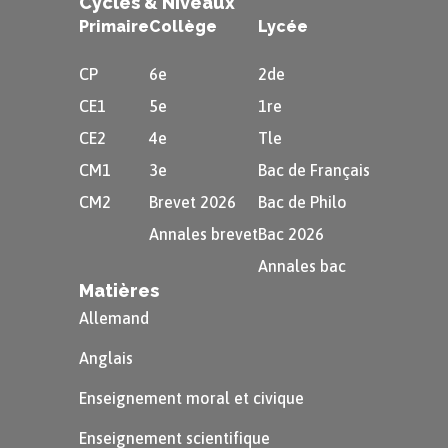
Cycles & Niveaux
l’infinitif
. Exemple : je cherche le
Primaire
Collège
Lycée
verbe « marmonne » que j’ai vu dans
la phrase : « Il marmonne dans son
CP
6e
2de
coin. » Je trouve donc la définition
CE1
5e
1re
de ce verbe à « marmonner », qui
CE2
4e
Tle
est la former du verbe à l’infinitif.
CM1
3e
Bac de Français
Les
noms
et les
adjectifs
seront
CM2
Brevet 2026
Bac de Philo
toujours au singulier
.
Annales brevet
Bac 2026
Annales bac
Matières
Allemand
Anglais
Enseignement moral et civique
Enseignement scientifique