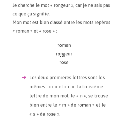
Je cherche le mot « rongeur », car je ne sais pas
ce que ça signifie.
Mon mot est bien classé entre les mots repères
« roman » et « rose » :
ro
m
an
ro
n
geur
ro
s
e
Les deux premières lettres sont les
mêmes : « r » et « o ». La troisième
lettre de mon mot, le « n », se trouve
bien entre le « m » de ro
m
an » et le
« s » de ro
s
e ».