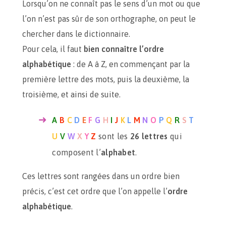
Lorsqu’on ne connaît pas le sens d’un mot ou que
l’on n’est pas sûr de son orthographe, on peut le
chercher dans le dictionnaire.
Pour cela, il faut
bien connaître l’ordre
alphabétique
: de A à Z, en commençant par la
première lettre des mots, puis la deuxième, la
troisième, et ainsi de suite.
A
B
C
D
E
F
G
H
I
J
K
L
M
N
O
P
Q
R
S
T
U
V
W
X
Y
Z
sont les
26 lettres
qui
composent l’
alphabet
.
Ces lettres sont rangées dans un ordre bien
précis, c’est cet ordre que l’on appelle l’
ordre
alphabétique
.