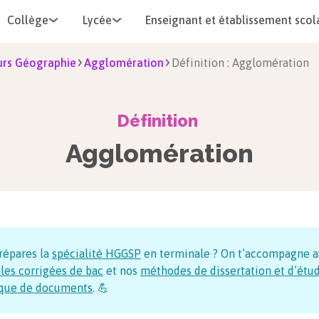
Collège
Lycée
Enseignant et établissement scol
rs Géographie
Agglomération
Définition : Agglomération
Définition
Agglomération
répares la
spécialité HGGSP
en terminale ? On t’accompagne a
les corrigées de bac
et nos
méthodes de dissertation et d’étu
ique de documents
. 💪