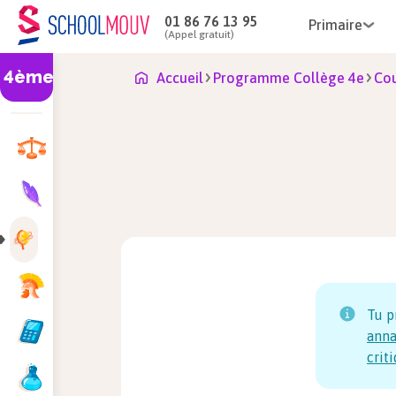
01 86 76 13 95
Primaire
(Appel gratuit)
4ème
Accueil
Programme Collège 4e
Cou
Tu p
anna
crit