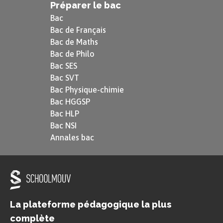
Préparer le bac
Bac
Bac de Français
Bac de Maths
Bac de Philo
Bac SES
Bac SVT
Bac Physique-chimie
Bac HGGSP
Bac HLP
Bac NSI
Annales bac
La plateforme pédagogique la plus
complète