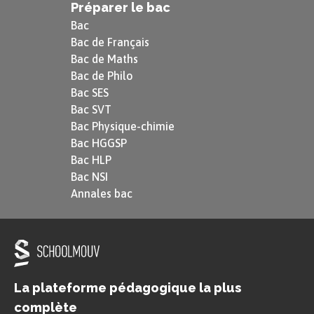
Préparer le bac
Bac
Bac de Français
Bac de Maths
Bac de Philo
Bac SES
Bac SVT
Bac Physique-chimie
Bac HGGSP
Bac HLP
Bac NSI
Annales bac
La plateforme pédagogique la plus
complète