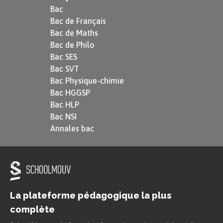
Bac
Bac de Français
Bac de Maths
Bac de Philo
Bac SES
Bac SVT
Bac Physique-chimie
Bac HGGSP
Bac HLP
Bac NSI
Annales bac
La plateforme pédagogique la plus
complète