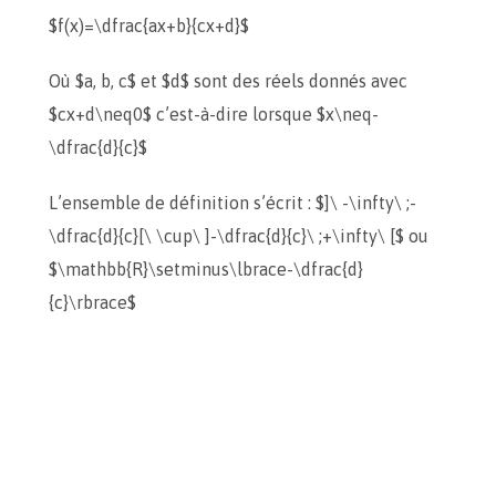
$f(x)=\dfrac{ax+b}{cx+d}$
Où $a, b, c$ et $d$ sont des réels donnés avec
$cx+d\neq0$ c’est-à-dire lorsque $x\neq-
\dfrac{d}{c}$
L’ensemble de définition s’écrit : $]\ -\infty\ ;-
\dfrac{d}{c}[\ \cup\ ]-\dfrac{d}{c}\ ;+\infty\ [$ ou
$\mathbb{R}\setminus\lbrace-\dfrac{d}
{c}\rbrace$